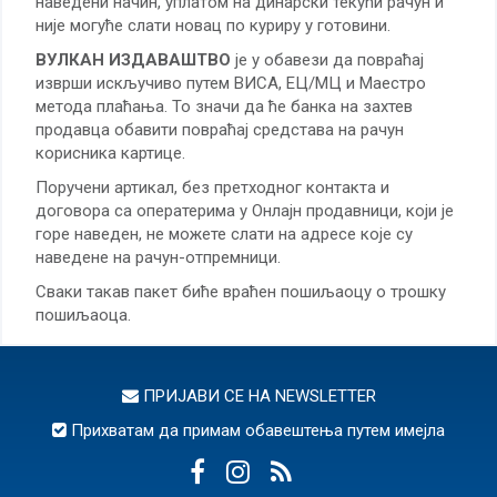
наведени начин, уплатом на динарски текући рачун и
није могуће слати новац по куриру у готовини.
ВУЛКАН ИЗДАВАШТВО
је у обавези да повраћај
изврши искључиво путем ВИСА, ЕЦ/МЦ и Маестро
метода плаћања. То значи да ће банка на захтев
продавца обавити повраћај средстава на рачун
корисника картице.
Поручени артикал, без претходног контакта и
договора са оператерима у Онлајн продавници, који је
горе наведен, не можете слати на адресе које су
наведене на рачун-отпремници.
Сваки такав пакет биће враћен пошиљаоцу о трошку
пошиљаоца.
ПРИЈАВИ СЕ НА
NEWSLETTER
Прихватам да примам обавештења путем имејла