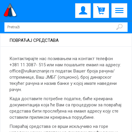
0
ПОВРАЋАЈ СРЕДСТАВА
Контактирајте нас позивањем на контакт телефон
+381 11 3087- 515 или нам пошаљите емаил на адресу:
office@vulkanznanje.rs
податак Вашег броја рачуна/
отпремнице, Ваш ЈМБГ (опционо), број динарског
текућег рачуна и назив банке у којој имате наведени
рачун.
Када доставите потребне податке, биће креирана
документација која ће Вам са процедуром за повраћај
средстава бити прослеђена на емаил адресу коју сте
оставили приликом креирања поруџбине.
Повраћај средстава се врши искључиво на горе