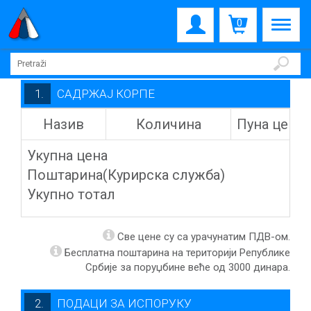
0
1. САДРЖАЈ КОРПЕ
Назив
Количина
Пуна цена
Укупна цена
Поштарина
(Курирска служба)
Укупно тотал
Све цене су са урачунатим ПДВ-ом.
Бесплатна поштарина на територији Републике
Србије за поруџбине веће од 3000 динара.
2. ПОДАЦИ ЗА ИСПОРУКУ