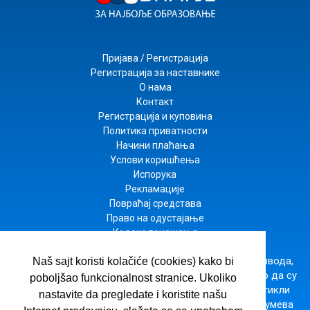
Пријава / Регистрација
Регистрација за наставнике
О нама
Контакт
Регистрација и куповина
Политика приватности
Начини плаћања
Услови коришћења
Испорука
Рекламације
Повраћај средстава
Право на одустајање
Кодекс понашања
Настојимо да будемо што прецизнији у опису производа,
Naš sajt koristi kolačiće (cookies) kako bi
приказу слика и цена, али не можемо да гарантујемо да су
poboljšao funkcionalnost stranice. Ukoliko
све информације комплетне и без грешака. Сви артикли
nastavite da pregledate i koristite našu
приказани на сајту су део наше понуде и не подразумева