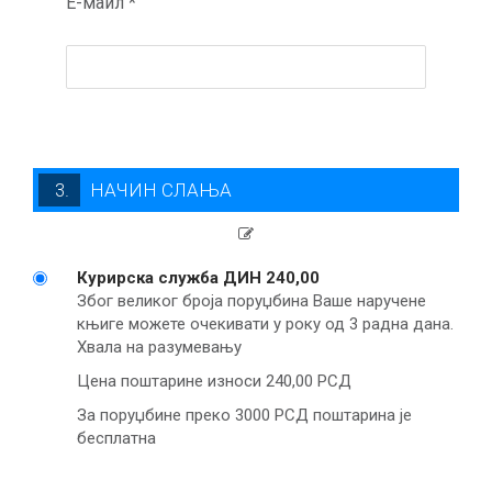
Е-маил *
3. НАЧИН СЛАЊА
Курирска служба
ДИН 240,00
Због великог броја поруџбина Ваше наручене
књиге можете очекивати у року од 3 радна дана.
Хвала на разумевању
Цена поштарине износи 240,00 РСД
За поруџбине преко 3000 РСД поштарина је
бесплатна