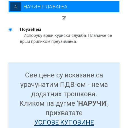
4. НАЧИН ПЛАЋАЊА
Поузећем
Испоруку врши куриска служба. Плаћање се
врши приликом преузимања.
Све цене су исказане са
урачунатим ПДВ-ом - нема
додатних трошкова.
Кликом на дугме
'НАРУЧИ'
,
прихватате
УСЛОВЕ КУПОВИНЕ