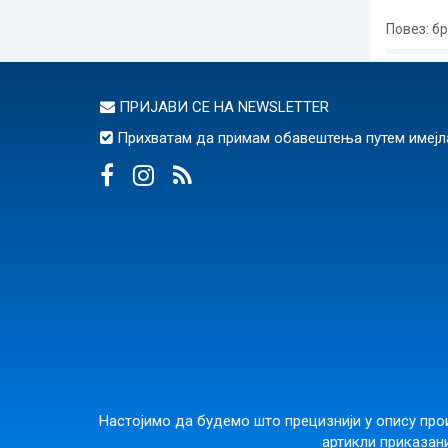
Повез
: б
ПРИЈАВИ СЕ НА
NEWSLETTER
Прихватам да примам обавештења путем имејл
Настојимо да будемо што прецизнији у опису прои
артикли приказани