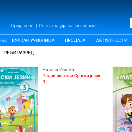
Пријави се
|
Регистрација за наставнике
АЊЕ
ВУЛКАН УЧИОНИЦА
ПРОДАЈА
АКТУЕЛНОСТИ
- ТРЕЋИ РАЗРЕД
Наташа Иветић
Радни листови Српски језик
3