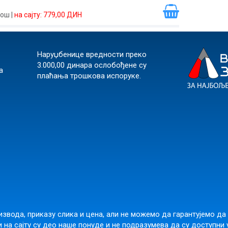
рош
|
на сајту: 779,00 ДИН
Наруџбенице вредности преко
3.000,00 динара ослобођене су
а
плаћања трошкова испоруке.
звода, приказу слика и цена, али не можемо да гарантујемо да
 на сајту су део наше понуде и не подразумева да су доступни 