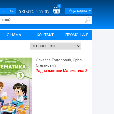
0
Latinica
Моја корпа
0
КЊИГА,
0.00 DIN
О НАМА
КОНТАКТ
ПРОМОЦИЈЕ
Оливера Тодоровић, Срђан
Огњановић
Радни листови Математика 3