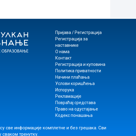
Пријава / Регистрација
Регистрација за
наставнике
О нама
Контакт
Регистрација и куповина
Политика приватности
Начини плаћања
Услови коришћења
Испорука
Рекламације
Повраћај средстава
Право на одустајање
Кодекс понашања
 су све информације комплетне и без грешака. Сви
у сваком тренутку.