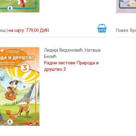
рош
|
на сајту: 779,00 ДИН
Повез
: б
Лидија Виденовић, Наташа
Белић
Радни листови Природа и
друштво 3