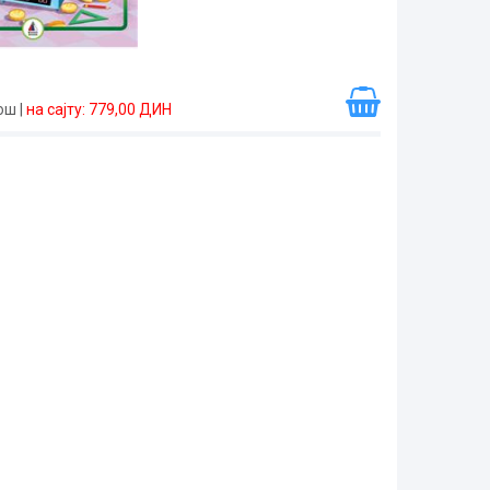
рош
|
на сајту: 779,00 ДИН