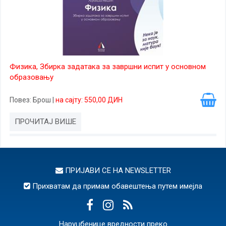
Физика, Збирка задатака за завршни испит у основном
образовању
Повез
: Брош
|
на сајту: 550,00 ДИН
ПРОЧИТАЈ ВИШЕ
ПРИЈАВИ СЕ НА
NEWSLETTER
Прихватам да примам обавештења путем имејла
Наруџбенице вредности преко