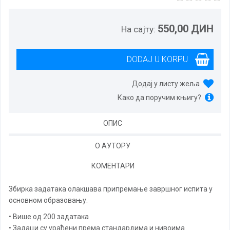
550,00 ДИН
На сајту:
Додај у листу жеља
Како да поручим књигу?
ОПИС
О АУТОРУ
КОМЕНТАРИ
Збирка задатака олакшава припремање завршног испита у
основном образовању.
• Више од 200 задатака
• Задаци су урађени према стандардима и нивоима