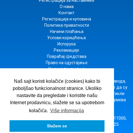
Регистрација за наставнике
О нама
Контакт
Регистрација и куповина
Политика приватности
Начини плаћања
Услови коришћења
Испорука
Рекламације
Повраћај средстава
Право на одустајање
Кодекс понашања
Настојимо да будемо што прецизнији у опису производа,
Naš sajt koristi kolačiće (cookies) kako bi
приказу слика и цена, али не можемо да гарантујемо да су
poboljšao funkcionalnost stranice. Ukoliko
све информације комплетне и без грешака. Сви артикли
nastavite da pregledate i koristite našu
приказани на сајту су део наше понуде и не подразумева
Internet prodavnicu, slažete se sa upotrebom
да су доступни у сваком тренутку.
kolačića.
Više informacija
ВУЛКАН ЗНАЊЕ
· Господара Вучића 245б, Београд 11000,
Србија,
office@vulkanznanje.rs
,
+381 11 74 56 025
Slažem se