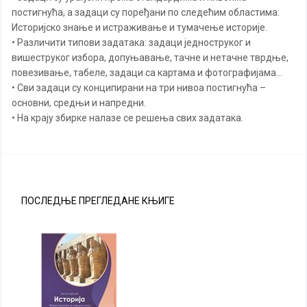
постигнућа, а задаци су поређани по следећим областима:
Историјско знање и истраживање и тумачење историје.
• Различити типови задатака: задаци једноструког и
вишеструког избора, допуњавање, тачне и нетачне тврдње,
повезивање, табеле, задаци са картама и фотографијама…
• Сви задаци су конципирани на три нивоа постигнућа –
основни, средњи и напредни.
• На крају збирке налазе се решења свих задатака.
ПОСЛЕДЊЕ ПРЕГЛЕДАНЕ КЊИГЕ