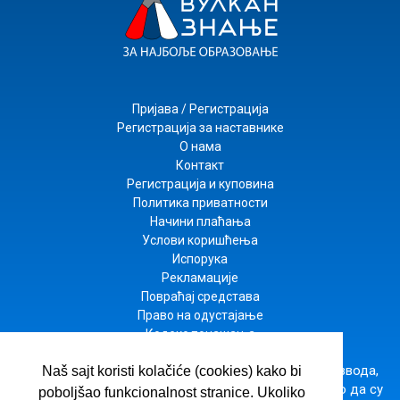
Пријава / Регистрација
Регистрација за наставнике
О нама
Контакт
Регистрација и куповина
Политика приватности
Начини плаћања
Услови коришћења
Испорука
Рекламације
Повраћај средстава
Право на одустајање
Кодекс понашања
Настојимо да будемо што прецизнији у опису производа,
Naš sajt koristi kolačiće (cookies) kako bi
приказу слика и цена, али не можемо да гарантујемо да су
poboljšao funkcionalnost stranice. Ukoliko