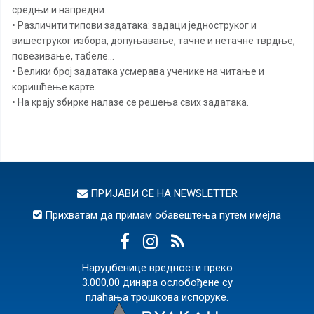
средњи и напредни.
• Различити типови задатака: задаци једноструког и
вишеструког избора, допуњавање, тачне и нетачне тврдње,
повезивање, табеле…
• Велики број задатака усмерава ученике на читање и
коришћење карте.
• На крају збирке налазе се решења свих задатака.
ПРИЈАВИ СЕ НА
NEWSLETTER
Прихватам да примам обавештења путем имејла
Наруџбенице вредности преко
3.000,00 динара ослобођене су
плаћања трошкова испоруке.