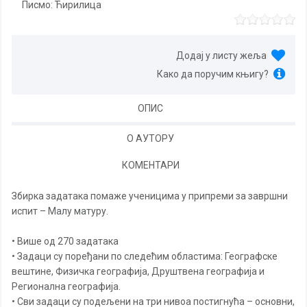
Писмо:
Ћирилица
Додај у листу жеља
Како да поручим књигу?
ОПИС
О АУТОРУ
КОМЕНТАРИ
Збирка задатака помаже ученицима у припреми за завршни
испит – Малу матуру.
• Више од 270 задатака
• Задаци су поређани по следећим областима: Географске
вештине, Физичка географија, Друштвена географија и
Регионална географија.
• Сви задаци су подељени на три нивоа постигнућа – основни,