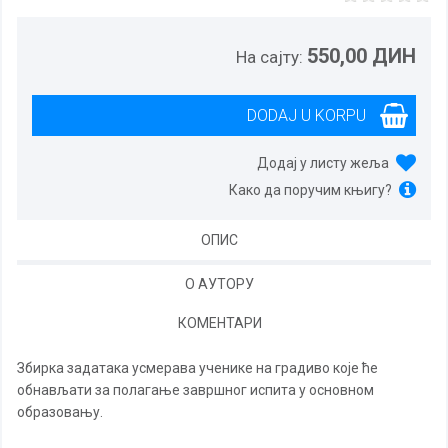
550,00 ДИН
На сајту:
Додај у листу жеља
Како да поручим књигу?
ОПИС
О АУТОРУ
КОМЕНТАРИ
Збирка задатака усмерава ученике на градиво које ће
обнављати за полагање завршног испита у основном
образовању.