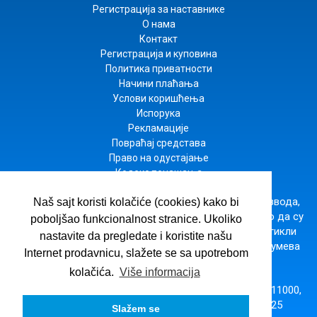
Регистрација за наставнике
О нама
Контакт
Регистрација и куповина
Политика приватности
Начини плаћања
Услови коришћења
Испорука
Рекламације
Повраћај средстава
Право на одустајање
Кодекс понашања
Настојимо да будемо што прецизнији у опису производа,
Naš sajt koristi kolačiće (cookies) kako bi
приказу слика и цена, али не можемо да гарантујемо да су
poboljšao funkcionalnost stranice. Ukoliko
све информације комплетне и без грешака. Сви артикли
nastavite da pregledate i koristite našu
приказани на сајту су део наше понуде и не подразумева
Internet prodavnicu, slažete se sa upotrebom
да су доступни у сваком тренутку.
kolačića.
Više informacija
ВУЛКАН ЗНАЊЕ
· Господара Вучића 245б, Београд 11000,
Србија,
office@vulkanznanje.rs
,
+381 11 74 56 025
Slažem se