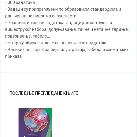
• 300 задатака
• Задаци су припремљени по образовним стандардима и
рангирани по нивоима сложености.
• Различити типови задатака: задаци једноструког и
вишеструког избора, допуњавање, тачне и нетачне тврдње,
повезивање, табеле…
• На крају збирке налазе се решења свих задатака.
• Велики број фотографија, илустрација, табела и схематских
приказа.
ПОСЛЕДЊЕ ПРЕГЛЕДАНЕ КЊИГЕ