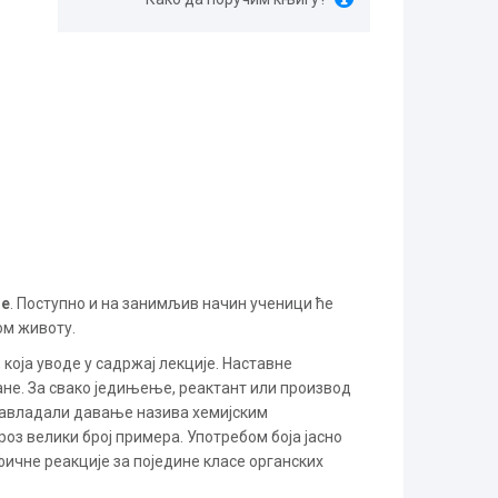
је
. Поступно и на занимљив начин ученици ће
ом животу.
оја уводе у садржај лекције. Наставне
ане. За свако једињење, реактант или производ
е савладали давање назива хемијским
роз велики број примера. Употребом боја јасно
фичне реакције за поједине класе органских