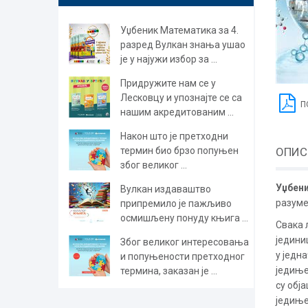
Уџбеник Математика за 4.
разред Вулкан знања ушао
је у најужи избор за ...
Придружите нам се у
Лесковцу и упознајте се са
П
нашим акредитованим ...
Након што је претходни
термин био брзо попуњен
ОПИС
због великог ...
Уџбен
Вулкан издаваштво
разуме
припремило је пажљиво
осмишљену понуду књига ...
Свака 
једини
Због великог интересовања
у једн
и попуњености претходног
једиње
термина, заказан је ...
су обј
једињ