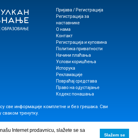
Пријава / Регистрација
Регистрација за
наставнике
О нама
Контакт
Регистрација и куповина
Политика приватности
Начини плаћања
Услови коришћења
Испорука
Рекламације
Повраћај средстава
Право на одустајање
Кодекс понашања
 су све информације комплетне и без грешака. Сви
у сваком тренутку.
rs
,
+381 11 74 56 025
e našu Internet prodavnicu, slažete se sa
Slažem se