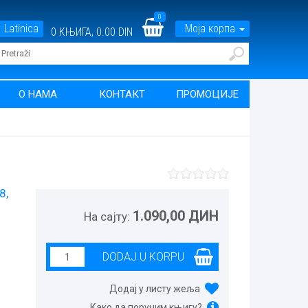
0
Latinica
Моја корпа
0
КЊИГА,
0.00 DIN
О НАМА
КОНТАКТ
ПРОМОЦИЈЕ
8,
1.090,00 ДИН
На сајту:
Додај у листу жеља
Како да поручим књигу?