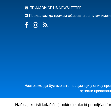
ПРИЈАВИ СЕ НА
NEWSLETTER
Прихватам да примам обавештења путем имејл
Настојимо да будемо што прецизнији у опису прои
артикли приказани
ВУЛКАН ЗНАЊЕ
· Гос
Naš sajt koristi kolačiće (cookies) kako bi poboljšao fu