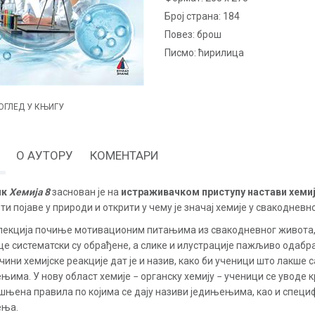
Број страна:
184
повез:
брош
Писмо:
ћирилица
ОГЛЕД У КЊИГУ
О АУТОРУ
КОМЕНТАРИ
ик
Хемија 8
заснован је на
истраживачком приступу настави хеми
ти појаве у природи и открити у чему је значај хемије у свакодневн
лекција почиње мотивационим питањима из свакодневног живота, к
це систематски су обрађене, а слике и илустрације пажљиво одабр
ачини хемијске реакције дат је и назив, како би ученици што лакш
њима. У нову област хемије − органску хемију − ученици се уводе к
ашњена правила по којима се дају називи једињењима, као и специ
ења.