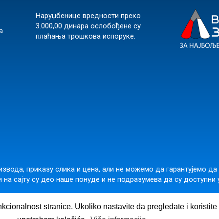
Наруџбенице вредности преко
3.000,00 динара ослобођене су
а
плаћања трошкова испоруке.
звода, приказу слика и цена, али не можемо да гарантујемо да
 на сајту су део наше понуде и не подразумева да су доступни 
подара Вучића 245б, Београд 11000, Србија,
office@vulkanznanje.
nkcionalnost stranice. Ukoliko nastavite da pregledate i koristit