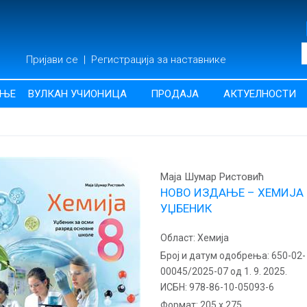
Пријави се
|
Регистрација за наставнике
АЊЕ
ВУЛКАН УЧИОНИЦА
ПРОДАЈА
АКТУЕЛНОСТИ
Маја Шумар Ристовић
НОВО ИЗДАЊЕ – ХЕМИЈА 
УЏБЕНИК
Област:
Хемија
Број и датум одобрења:
650-02-
00045/2025-07 од 1. 9. 2025.
ИСБН:
978-86-10-05093-6
Формат:
205 x 275