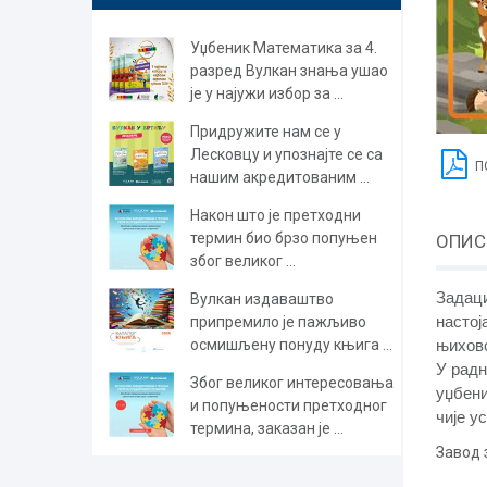
Уџбеник Математика за 4.
разред Вулкан знања ушао
је у најужи избор за ...
Придружите нам се у
Лесковцу и упознајте се са
П
нашим акредитованим ...
Након што је претходни
термин био брзо попуњен
ОПИС
због великог ...
Задаци
Вулкан издаваштво
настој
припремило је пажљиво
осмишљену понуду књига ...
њихово
У радн
Због великог интересовања
уџбени
и попуњености претходног
чије у
термина, заказан је ...
Завод 