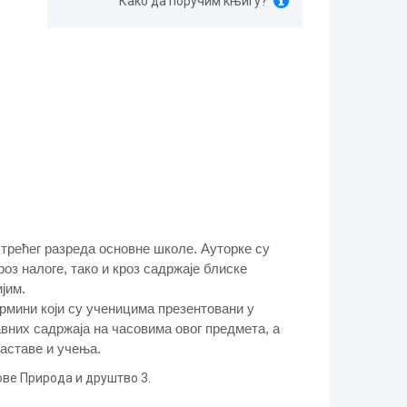
Како да поручим књигу?
трећег разреда основне школе. Ауторке су
роз налоге, тако и кроз садржаје блиске
јим.
рмини који су ученицима презентовани у
авних садржаја на часовима овог предмета, а
аставе и учења.
ве Природа и друштво 3.