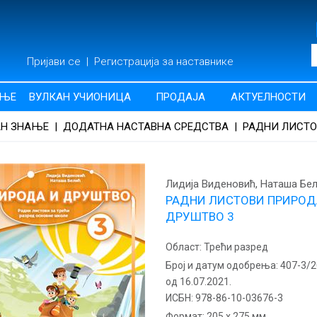
Пријави се
|
Регистрација за наставнике
АЊЕ
ВУЛКАН УЧИОНИЦА
ПРОДАЈА
АКТУЕЛНОСТИ
АН ЗНАЊЕ
|
ДОДАТНА НАСТАВНА СРЕДСТВА
|
РАДНИ ЛИСТОВ
Лидија Виденовић, Наташа Бе
РАДНИ ЛИСТОВИ ПРИРОД
ДРУШТВО 3
Област:
Трећи разред
Број и датум одобрења:
407-3/
од 16.07.2021.
ИСБН:
978-86-10-03676-3
Формат:
205 x 275 мм