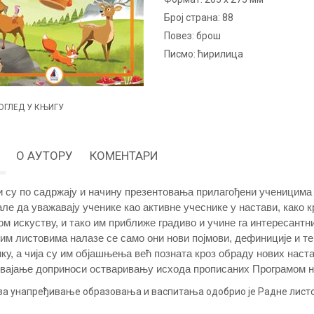
Број страна:
88
повез:
брош
Писмо:
ћирилица
ОГЛЕД У КЊИГУ
О АУТОРУ
КОМЕНТАРИ
 су по садржају и начину презентовања прилагођени ученицима 
але да уважавају ученике као активне учеснике у настави, како к
м искуству, и тако им приближе градиво и учине га интересантни
им листовима налазе се само они нови појмови, дефиниције и те
ку, а чија су им објашњења већ позната кроз обраду нових наст
свајање доприноси остваривању исхода прописаних Програмом н
за унапређивање образовања и васпитања одобрио је Радне листо