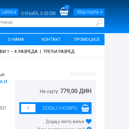
0
Latinica
Моја корпа
0
КЊИГА,
0.00 DIN
О НАМА
КОНТАКТ
ПРОМОЦИЈЕ
И 1 – 4. РАЗРЕДА
|
ТРЕЋИ РАЗРЕД
лић
А И
779,00 ДИН
На сајту:
2021
Додај у листу жеља