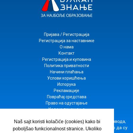
Пријава / Регистрација
Регистрација за наставнике
О нама
Контакт
Регистрација и куповина
Политика приватности
Начини плаћања
Услови коришћења
Испорука
Рекламације
Повраћај средстава
Право на одустајање
Кодекс понашања
Настојимо да будемо што прецизнији у опису производа,
Naš sajt koristi kolačiće (cookies) kako bi
приказу слика и цена, али не можемо да гарантујемо да су
poboljšao funkcionalnost stranice. Ukoliko