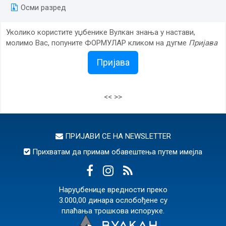
Осми разред
Уколико користите уџбенике Вулкан знања у настави,
молимо Вас, попуните ФОРМУЛАР кликом на дугме
Пријава
Пријава
<<
>>
ПРИЈАВИ СЕ НА
NEWSLETTER
Прихватам да примам обавештења путем имејла
Наруџбенице вредности преко
3.000,00 динара ослобођене су
плаћања трошкова испоруке.