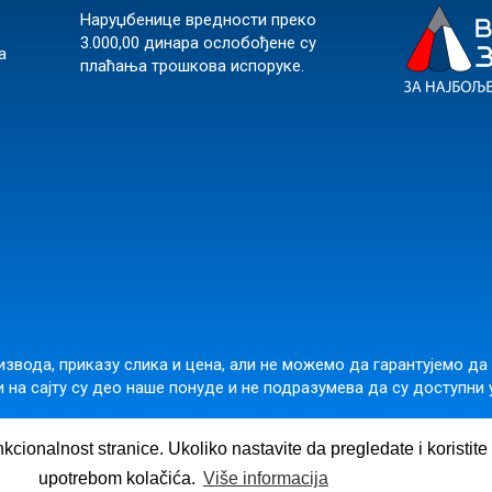
Наруџбенице вредности преко
3.000,00 динара ослобођене су
а
плаћања трошкова испоруке.
звода, приказу слика и цена, али не можемо да гарантујемо да
 на сајту су део наше понуде и не подразумева да су доступни 
подара Вучића 245б, Београд 11000, Србија,
office@vulkanznanje.
nkcionalnost stranice. Ukoliko nastavite da pregledate i koristit
upotrebom kolačića.
Više informacija
©
2026
Вулкан издаваштво д.о.о.
|
Made in
's Hive.
B2B
ee