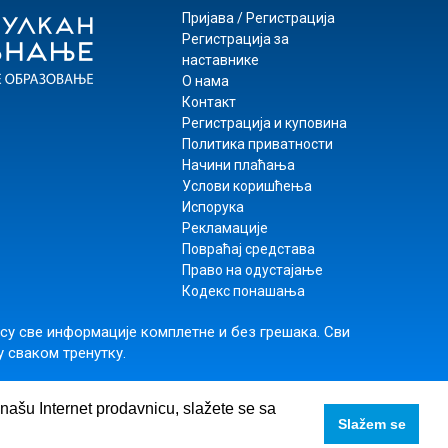
Пријава / Регистрација
Регистрација за
наставнике
О нама
Контакт
Регистрација и куповина
Политика приватности
Начини плаћања
Услови коришћења
Испорука
Рекламације
Повраћај средстава
Право на одустајање
Кодекс понашања
 су све информације комплетне и без грешака. Сви
у сваком тренутку.
rs
,
+381 11 74 56 025
e našu Internet prodavnicu, slažete se sa
Slažem se