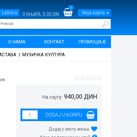
0
Latinica
Моја корпа
0
КЊИГА,
0.00 DIN
О НАМА
КОНТАКТ
ПРОМОЦИЈЕ
АСТАВА
|
МУЗИЧКА КУЛТУРА
вов
940,00 ДИН
На сајту:
Додај у листу жеља