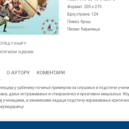
Формат:
205 x 275
Број страна:
124
повез:
брош
Писмо:
ћирилица
ОГЛЕД У КЊИГУ
ИГИТАЛНИ УЏБЕНИК
О АУТОРУ
КОМЕНТАРИ
лекција у уџбенику почиње примером за слушање и подстиче учен
ака, даље истраживање и стваралачко и креативно мишљење. Изу
ј ученицима, а занимљиви задаци подстичу изражавање критичко
музицирању.