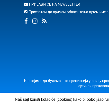
ПРИЈАВИ СЕ НА
NEWSLETTER
Прихватам да примам обавештења путем имејл
Настојимо да будемо што прецизнији у опису прои
артикли приказани
ВУЛКАН ЗНАЊЕ
· Гос
Naš sajt koristi kolačiće (cookies) kako bi poboljšao fu