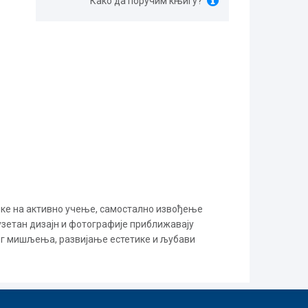
Како да поручим књигу?
ике на активно учење, самостално извођење
зетан дизајн и фотографије приближавају
г мишљења, развијање естетике и љубави