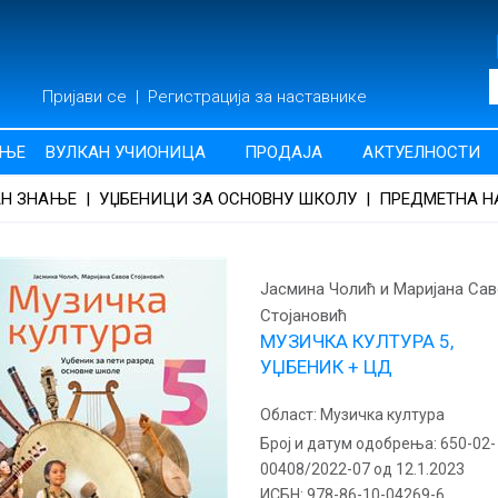
Пријави се
|
Регистрација за наставнике
АЊЕ
ВУЛКАН УЧИОНИЦА
ПРОДАЈА
АКТУЕЛНОСТИ
АН ЗНАЊЕ
|
УЏБЕНИЦИ ЗА ОСНОВНУ ШКОЛУ
|
ПРЕДМЕТНА Н
Јасмина Чолић и Маријана Са
Стојановић
МУЗИЧКА КУЛТУРА 5,
УЏБЕНИК + ЦД
Област:
Музичка култура
Број и датум одобрења:
650-02-
00408/2022-07 од 12.1.2023
ИСБН:
978-86-10-04269-6