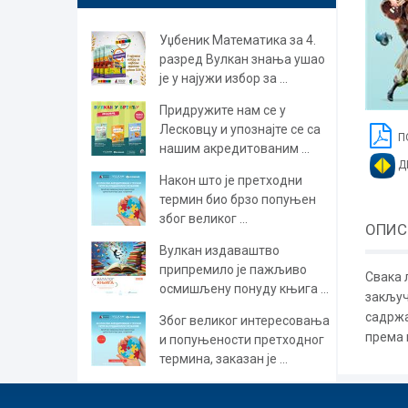
Уџбеник Математика за 4.
разред Вулкан знања ушао
је у најужи избор за ...
Придружите нам се у
Лесковцу и упознајте се са
П
нашим акредитованим ...
Д
Након што је претходни
термин био брзо попуњен
због великог ...
ОПИС
Вулкан издаваштво
припремило је пажљиво
Свака 
осмишљену понуду књига ...
закључ
садржа
Због великог интересовања
према 
и попуњености претходног
термина, заказан је ...