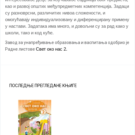
као и развој општих међупредметних компетенција. Задаци
су разноврсни, различитих нивоа сложености, и
омогућавају индивидуализовану и диференцирану примену
у настави. Задатака има много, и довољни су за рад како у
школи, тако и код куће.
Завод за унапређивање образовања и васпитања одобрио је
Свет око нас 2.
Радне листове
ПОСЛЕДЊЕ ПРЕГЛЕДАНЕ КЊИГЕ