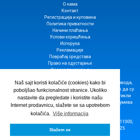
О нама
Контакт
Регистрација и куповина
Политика приватности
Начини плаћања
Услови коришћења
Испорука
Рекламације
Повраћај средстава
Право на одустајање
Кодекс понашања
Настојимо да будемо што прецизнији у опису производа,
Naš sajt koristi kolačiće (cookies) kako bi
приказу слика и цена, али не можемо да гарантујемо да су
poboljšao funkcionalnost stranice. Ukoliko
све информације комплетне и без грешака. Сви артикли
nastavite da pregledate i koristite našu
приказани на сајту су део наше понуде и не подразумева
Internet prodavnicu, slažete se sa upotrebom
да су доступни у сваком тренутку.
kolačića.
Više informacija
ВУЛКАН ЗНАЊЕ
· Господара Вучића 245б, Београд 11000,
Србија,
office@vulkanznanje.rs
,
+381 11 74 56 025
Slažem se