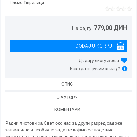
Писмо:
ћирилица
779,00 ДИН
На сајту:
Додај у листу жеља
Како да поручим књигу?
ОПИС
О АУТОРУ
КОМЕНТАРИ
Радни листови за Свет око нас за други разред садрже
занимљиве и необичне задатке којима се подстиче
интересовање деце за изучавање садржаја овог предмета,