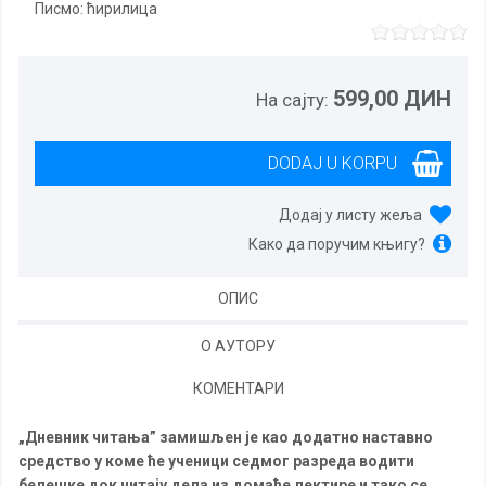
Писмо:
ћирилица
599,00 ДИН
На сајту:
Додај у листу жеља
Како да поручим књигу?
ОПИС
О АУТОРУ
КОМЕНТАРИ
„Дневник читања” замишљен је као додатно наставно
средство у коме ће ученици седмог разреда водити
белешке док читају дела из домаће лектире и тако се