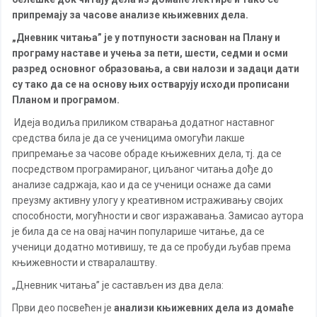
припремају за часове анализе књижевних дела.
„Дневник читања” је у потпуности заснован на Плану и
програму наставе и учења за пети, шести, седми и осми
разред основног образовања, а сви налози и задаци дати
су тако да се на основу њих остварују исходи прописани
Планом и програмом.
Идеја водиља приликом стварања додатног наставног
средства била је да се ученицима омогући лакше
припремање за часове обраде књижевних дела, тј. да се
посредством програмираног, циљаног читања дође до
анализе садржаја, као и да се ученици оснаже да сами
преузму активну улогу у креативном истраживању својих
способности, могућности и свог изражавања. Замисао аутора
је била да се на овај начин популарише читање, да се
ученици додатно мотивишу, те да се пробуди љубав према
књижевности и стваралаштву.
„Дневник читања” је састављен из два дела:
Први део посвећен је
анализи књижевних дела из домаће