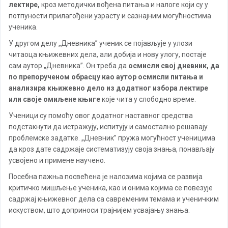
лектире,
кроз методички вођена питања и налоге који су у
потпуности прилагођени узрасту и сазнајним могућностима
ученика.
У другом делу „Дневника” ученик се појављује у улози
читаоца књижевних дела, али добија и нову улогу, постаје
сам аутор „Дневника”. Он треба да
осмисли свој дневник, да
по препорученом обрасцу као аутор осмисли питања и
анализира књижевно дело из додатног избора лектире
или своје омиљене књиге
које чита у слободно време.
Ученици су помоћу овог додатног наставног средства
подстакнути да истражују, испитују и самостално решавају
проблемске задатке. „Дневник” пружа могућност ученицима
да кроз дате садржаје систематизују своја знања, понављају
усвојено и примене научено.
Посебна пажња посвећена је налозима којима се развија
критичко мишљење ученика, као и онима којима се повезује
садржај књижевног дела са савременим темама и ученичким
искуством, што доприноси трајнијем усвајању знања.