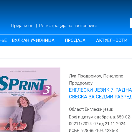
Пријави се
|
Регистрација за наставнике
АЊЕ
ВУЛКАН УЧИОНИЦА
ПРОДАЈА
АКТУЕЛНОСТИ
Лук Продромоу, Пенелопе
Продромоу
ЕНГЛЕСКИ ЈЕЗИК 7, РАДНА
СВЕСКА ЗА СЕДМИ РАЗРЕ
Област:
Енглески језик
Број и датум одобрења:
650-02-
00211/2024-07 од 21.11.2024.
ИСБН:
978-86-10-04286-3