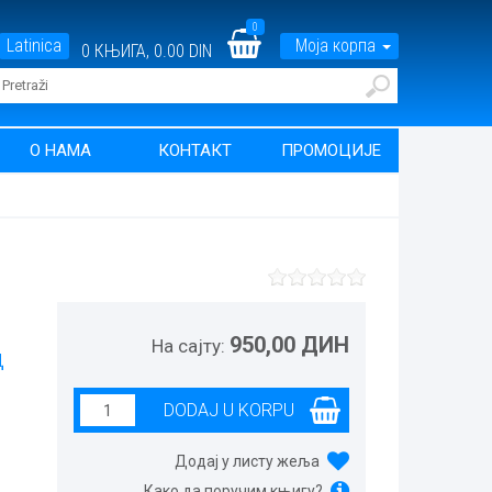
0
Latinica
Моја корпа
0
КЊИГА,
0.00 DIN
О НАМА
КОНТАКТ
ПРОМОЦИЈЕ
950,00 ДИН
На сајту:
Д
Додај у листу жеља
Како да поручим књигу?