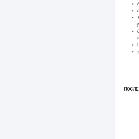
E
D
T
у
н
W
ПОСЛЕ