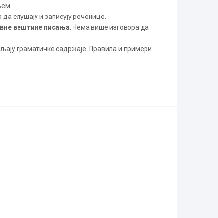
њем.
 да слушају и записују реченице.
ивне вештине писања
. Нема више изговора да
љају граматичке садржаје. Правила и примери