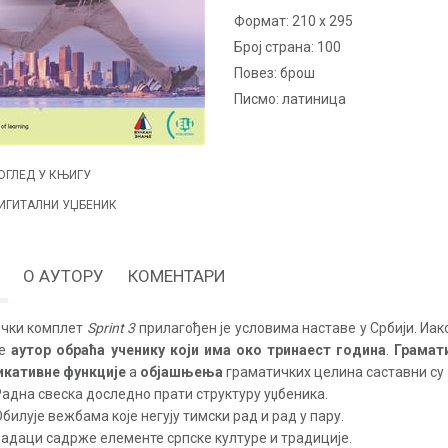
Формат:
210 x 295
Број страна:
100
повез:
брош
Писмо:
латиница
ОГЛЕД У КЊИГУ
ИГИТАЛНИ УЏБЕНИК
О АУТОРУ
КОМЕНТАРИ
ички комплет
Sprint
3
прилагођен је условима наставе у Србији. Иа
се
аутор обраћа ученику који има око тринаест година
.
Грамат
икативне функције
а
објашњења
граматичких целина саставни су
Радна свеска доследно прати структуру уџбеника.
билује вежбама које негују тимски рад и рад у пару.
Задаци садрже елементе српске културе и традиције.