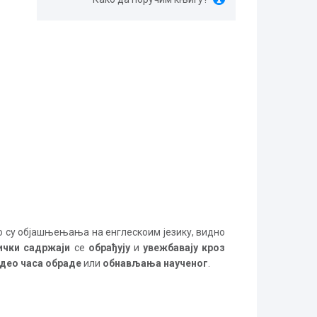
ко су објашњењања на енглескоим језику, видно
ички садржаји
се
обрађују
и
увежбавају кроз
део часа
обраде
или
обнављања наученог
.