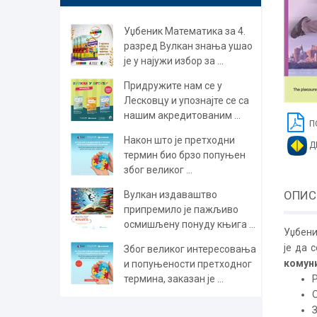
Уџбеник Математика за 4.
разред Вулкан знања ушао
је у најужи избор за ...
Придружите нам се у
Лесковцу и упознајте се са
нашим акредитованим ...
П
Након што је претходни
Д
термин био брзо попуњен
због великог ...
ОПИС
Вулкан издаваштво
припремило је пажљиво
осмишљену понуду књига ...
Уџбен
је да 
Због великог интересовања
комун
и попуњености претходног
термина, заказан је ...
О