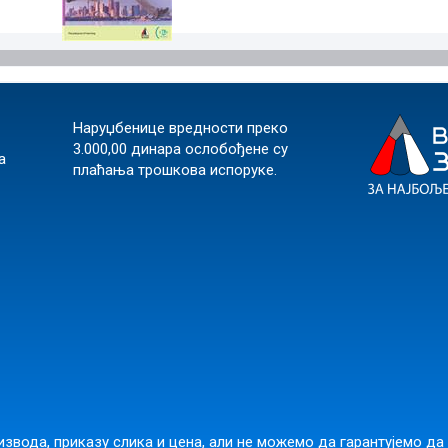
Наруџбенице вредности преко
3.000,00 динара ослобођене су
а
плаћања трошкова испоруке.
звода, приказу слика и цена, али не можемо да гарантујемо да