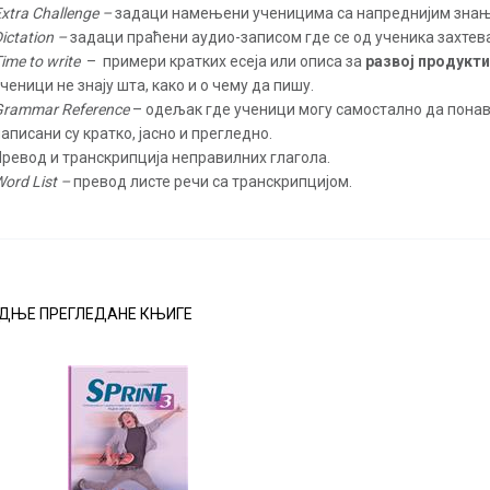
xtra Challenge
–
задаци намењени ученицима са напреднијим зна
ictation
–
задаци праћени аудио
-
записом где се од ученика захтева
ime to write
–
примери кратких есеја или описа за
развој продукт
ченици не знају шта, како и о чему да пишу.
Grammar Reference
–
одељак где ученици могу самостално да понав
аписани су кратко, јасно и прегледно.
П
ревод и транскрипција неправилних глагола
.
ord List
–
превод листе речи са транскрипцијом.
ДЊЕ ПРЕГЛЕДАНЕ КЊИГЕ