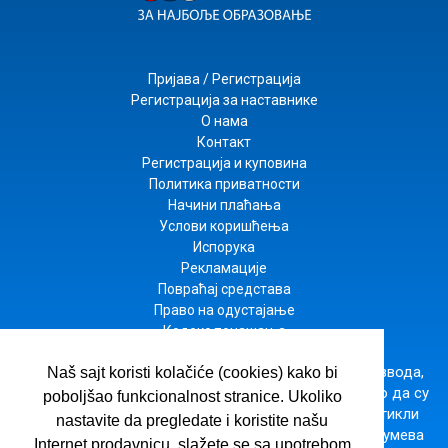
Пријава / Регистрација
Регистрација за наставнике
О нама
Контакт
Регистрација и куповина
Политика приватности
Начини плаћања
Услови коришћења
Испорука
Рекламације
Повраћај средстава
Право на одустајање
Кодекс понашања
Настојимо да будемо што прецизнији у опису производа,
Naš sajt koristi kolačiće (cookies) kako bi
приказу слика и цена, али не можемо да гарантујемо да су
poboljšao funkcionalnost stranice. Ukoliko
све информације комплетне и без грешака. Сви артикли
nastavite da pregledate i koristite našu
приказани на сајту су део наше понуде и не подразумева
Internet prodavnicu, slažete se sa upotrebom