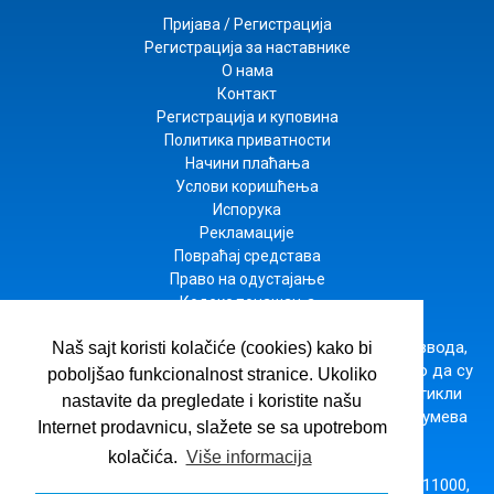
Пријава / Регистрација
Регистрација за наставнике
О нама
Контакт
Регистрација и куповина
Политика приватности
Начини плаћања
Услови коришћења
Испорука
Рекламације
Повраћај средстава
Право на одустајање
Кодекс понашања
Настојимо да будемо што прецизнији у опису производа,
Naš sajt koristi kolačiće (cookies) kako bi
приказу слика и цена, али не можемо да гарантујемо да су
poboljšao funkcionalnost stranice. Ukoliko
све информације комплетне и без грешака. Сви артикли
nastavite da pregledate i koristite našu
приказани на сајту су део наше понуде и не подразумева
Internet prodavnicu, slažete se sa upotrebom
да су доступни у сваком тренутку.
kolačića.
Više informacija
ВУЛКАН ЗНАЊЕ
· Господара Вучића 245б, Београд 11000,