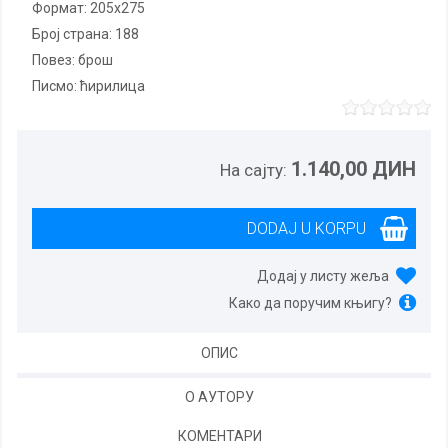
Формат:
205x275
Број страна:
188
повез:
брош
Писмо:
ћирилица
1.140,00 ДИН
На сајту:
Додај у листу жеља
Како да поручим књигу?
ОПИС
О АУТОРУ
КОМЕНТАРИ