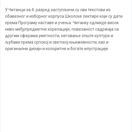
У Читанци за 4. разред заступљени су сви текстови из
обавезног и изборног корпуса Школске лектире који су дати
према Програму наставе и учења. Читанку одликује висок
ниво међупредметне корелације, повезаност садржаја са
другим сферама уметности, неговање опште културе и
љубави према српској и светској књижевности, као и
оригинални дизајн и колоритне и богате илустрације.