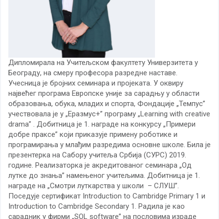
Дипломирала на Учитељском факултету Универзитета у
Београду, на смеру професора разредне наставе.
Учесница је бројних семинара и пројеката. У оквиру
највећег програма Европске уније за сарадњу у области
образовања, обука, младих и спорта, Фондације „Темпус”
учествовала је у „Еразмус+” програму „
Learning with creative
drama
” . Добитница је 1. награде на конкурсу „Примери
добре праксе” који приказује примену роботике и
програмирања у млађим разредима основне школе. Била је
презентерка на Сабору учитеља Србија (СУРС) 2019.
године. Реализаторка је акредитованог семинара „Од
лутке до знања” намењеног учитељима. Добитница је 1.
награде на „Смотри луткарства у школи – СЛУШ”.
Поседује сертификат
Introduction to Cambridge Primary 1
и
Introduction to Cambridge Secondary 1
. Радила је као
сарадник у фирми „
SOL software
” на пословима израде