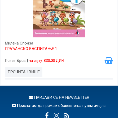
Милена Спонза
ГРАЂАНСКО ВАСПИТАЊЕ 1
Повез
: брош
|
на сајту: 830,00 ДИН
ПРОЧИТАЈ ВИШЕ
ПРИЈАВИ СЕ НА
NEWSLETTER
Прихватам да примам обавештења путем имејла