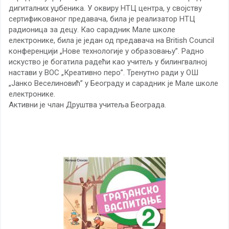
дигиталних уџбеника. У оквиру НТЦ центра, у својству
сертификованог предавача, била је реализатор НТЦ
радионица за децу. Као сарадник Мале школе
електронике, била је један од предавача на
British Council
конференцији „Нове технологије у образовању”. Радно
искуство је богатила радећи као учитељ у билингвалној
настави у ВОС „Креативно перо”. Тренутно ради у ОШ
„Јанко Веселиновић” у Београду и сарадник је Мале школе
електронике.
Активни је члан Друштва учитеља Београда.