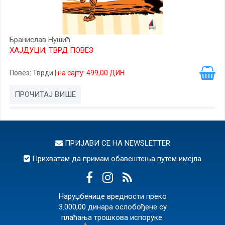
Бранислав Нушић
ХАЈДУЦИ, ТВРД ПОВЕЗ
Повез
: Тврди
|
на сајту: 499,00 ДИН
ПРОЧИТАЈ ВИШЕ
ПРИЈАВИ СЕ НА
NEWSLETTER
Прихватам да примам обавештења путем имејла
Наруџбенице вредности преко
3.000,00 динара ослобођене су
плаћања трошкова испоруке.