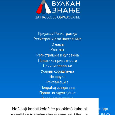
Пријава / Регистрација
Регистрација за наставнике
О нама
Контакт
Регистрација и куповина
Политика приватности
Начини плаћања
Услови коришћења
Испорука
Рекламације
Повраћај средстава
Право на одустајање
Кодекс понашања
Настојимо да будемо што прецизнији у опису производа,
Naš sajt koristi kolačiće (cookies) kako bi
приказу слика и цена, али не можемо да гарантујемо да су