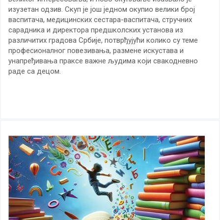
изузетан одзив. Скуп је још једном окупио велики број
васпитача, медицинских сестара-васпитача, стручних
сарадника и директора предшколских установа из
различитих градова Србије, потврђујући колико су теме
професионалног повезивања, размене искустава и
унапређивања праксе важне људима који свакодневно
раде са децом.