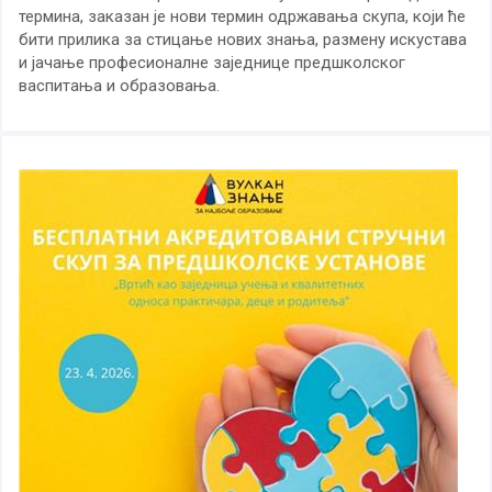
термина, заказан је нови термин одржавања скупа, који ће
бити прилика за стицање нових знања, размену искустава
и јачање професионалне заједнице предшколског
васпитања и образовања.