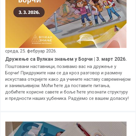
среда, 25. фебруар 2026.
Дружење са Вулкан знањем у Борчи | 3. март 2026.
Поштовани наставници, позивамо вас на дружење у
Борчи! Придружите нам се да кроз разговор и размену
искустава откријете како да учините наставу савременијом
и занимљивијом. Моћи ћете да поставите питања,
добићете корисне савете и боље ћете упознати структуру
и предности наших уџбеника. Радујемо се вашем доласку!