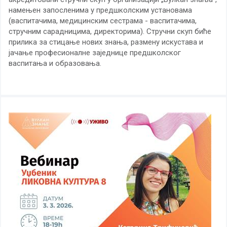
намењен запосленима у предшколским установама
(васпитачима, медицинским сестрама - васпитачима,
стручним сарадницима, директорима). Стручни скуп биће
прилика за стицање нових знања, размену искустава и
јачање професионалне заједнице предшколског
васпитања и образовања.