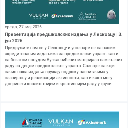
среда, 27. мај 2026.
Презентација предшколских издања у Лесковцу | 3.
јун 2026.
Придружите нам се у Лесковцу и упознајте се са нашим
акредитованим издањима за предшколски узраст, као и
са богатом понудом Вулканчићевих материјала намењених
раду са децом предшколског узраста. Сазнајте на који
начин наша издања пружају подршку васпитачима у
планирању и реализацији активности, као и како могу
допринети квалитетнијем и креативнијем раду у групи.