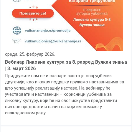
среда, 25. фебруар 2026.
Вебинар Ликовна култура за 8. разред Вулкан знања
| 3. март 2026
Придружите нам се и сазнајте зашто је овај уџбеник
другачији, као и какву подршку пружамо наставницима за
што успешнију реализацију наставе. На вебинару ће
учествовати и наставници – корисници уџбеника за
ликовну културу, који ће из свог искуства представити
његове предности и начин на који им помаже у
свакодневном раду.