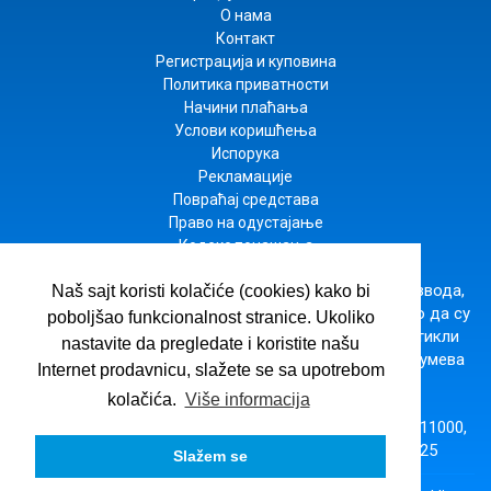
О нама
Контакт
Регистрација и куповина
Политика приватности
Начини плаћања
Услови коришћења
Испорука
Рекламације
Повраћај средстава
Право на одустајање
Кодекс понашања
Настојимо да будемо што прецизнији у опису производа,
Naš sajt koristi kolačiće (cookies) kako bi
приказу слика и цена, али не можемо да гарантујемо да су
poboljšao funkcionalnost stranice. Ukoliko
све информације комплетне и без грешака. Сви артикли
nastavite da pregledate i koristite našu
приказани на сајту су део наше понуде и не подразумева
Internet prodavnicu, slažete se sa upotrebom
да су доступни у сваком тренутку.
kolačića.
Više informacija
ВУЛКАН ЗНАЊЕ
· Господара Вучића 245б, Београд 11000,
Србија,
office@vulkanznanje.rs
,
+381 11 74 56 025
Slažem se