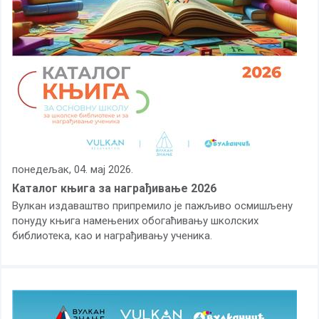
понедељак, 04. мај 2026.
Каталог књига за награђивање 2026
Вулкан издаваштво припремило је пажљиво осмишљену
понуду књига намењених обогаћивању школских
библиотека, као и награђивању ученика.