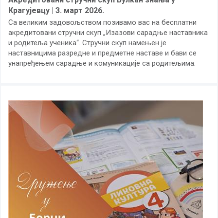
Крагујевцу | 3. март 2026.
Са великим задовољством позивамо вас на бесплатни
акредитовани стручни скуп „Изазови сарадње наставника
и родитеља ученика“. Стручни скуп намењен је
наставницима разредне и предметне наставе и бави се
унапређењем сарадње и комуникације са родитељима.