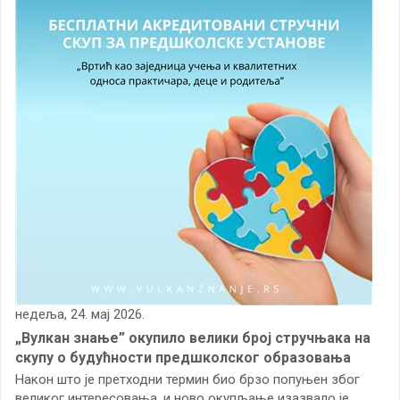
недеља, 24. мај 2026.
„Вулкан знање” окупило велики број стручњака на
скупу о будућности предшколског образовања
Након што је претходни термин био брзо попуњен због
великог интересовања, и ново окупљање изазвало је