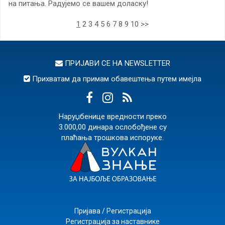
на питања. Радујемо се вашем доласку!
1
2
3
4
5
6
7
8
9
10
>>
ПРИЈАВИ СЕ НА
NEWSLETTER
Прихватам да примам обавештења путем имејла
Наруџбенице вредности преко
3.000,00 динара ослобођене су
плаћања трошкова испоруке.
Пријава / Регистрација
Регистрација за наставнике