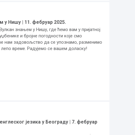
у Нишу | 11. фебруар 2025.
улкан знањем у Нишу, где ћемо вам у пријатној
џбенике и бројне погодности које смо
иће нам задовољство да се упознамо, разменимо
 лепо време. Радујемо се вашем доласку!
нглеског језика у Београду | 7. фебруар