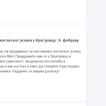
нглеског језика у Крагујевцу | 6. фебруар
о на предавање за наставнике енглеског језика
oira Allen
Придружите нам се у Крагујевцу и
ати самосвест, академска постигнућа и
и и ван ње као и како да створите подстицајно
ченика. Радујемо се вашем доласку!