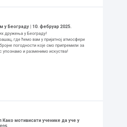
у Београду | 10. фебруар 2025.
их дружења у Београду!
рашац, где ћемо вам у пријатној атмосфери
бројне погодности које смо припремили за
ас упознамо и разменимо искуства!
 Како мотивисати ученике да уче у
025.