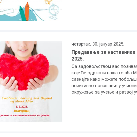
четвртак, 30. јануар 2025.
Предавање за наставнике е
2025.
Са задовољством вас позивам
које ће одржати наша гошћа
M
сазнајте како можете побољш
позитивно понашање у учиониц
окружење за учење и развој у