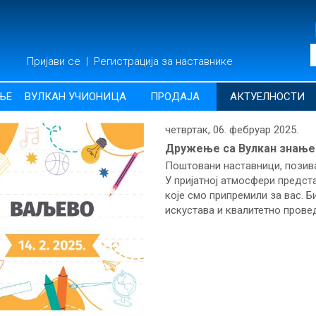
Пријави се
|
Регистрација за наставнике
ЊЕ
ВУЛКАН УЧИОНИЦА
ПРОДАЈА
АКТУЕЛНОСТИ
четвртак, 06. фебруар 2025.
Дружење са Вулкан знањем 
Поштовани наставници, позив
У пријатној атмосфери предст
које смо припремили за вас. Б
искустава и квалитетно прове