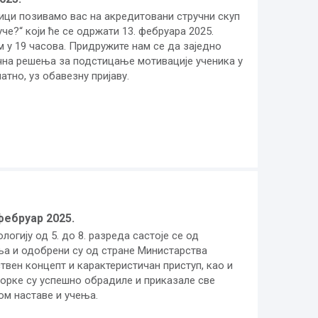
ици позивамо вас на акредитовани стручни скуп
че?“ који ће се одржати 13. фебруара 2025.
м у 19 часова. Придружите нам се да заједно
чна решења за подстицање мотивације ученика у
атно, уз обавезну пријаву.
 фебруар 2025.
огију од 5. до 8. разреда састоје се од
ња и одобрени су од стране Министарства
твен концепт и карактеристичан приступ, као и
орке су успешно обрадиле и приказале све
ом наставе и учења.