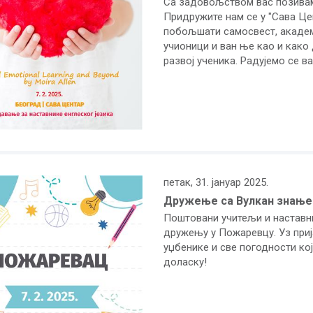
Са задовољством вас позивам
Придружите нам се у "Сава Цен
побољшати самосвест, академ
учионици и ван ње као и како
развој ученика. Радујемо се в
петак, 31. јануар 2025.
Дружење са Вулкан знањем
Поштовани учитељи и наставни
дружењу у Пожаревцу. Уз при
уџбенике и све погодности ко
доласку!