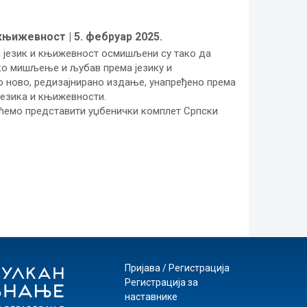
књижевност | 5. фебруар 2025.
и језик и књижевност осмишљени су тако да
ко мишљење и љубав према језику и
 ново, редизајнирано издање, унапређено према
језика и књижевности.
 ћемо представити уџбенички комплет Српски
Пријава / Регистрација
Регистрација за
наставнике