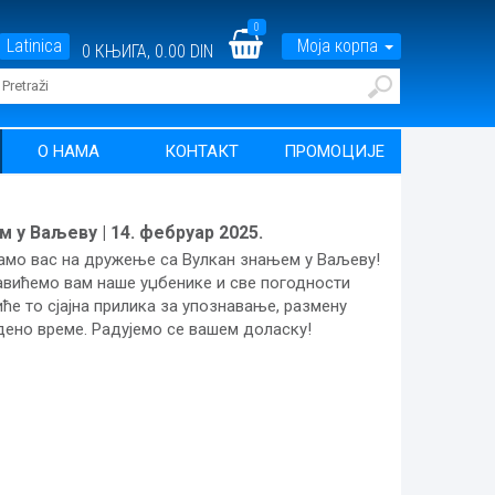
0
Latinica
Моја корпа
0
КЊИГА,
0.00 DIN
О НАМА
КОНТАКТ
ПРОМОЦИЈЕ
у Ваљеву | 14. фебруар 2025.
амо вас на дружење са Вулкан знањем у Ваљеву!
авићемо вам наше уџбенике и све погодности
иће то сјајна прилика за упознавање, размену
дено време. Радујемо се вашем доласку!