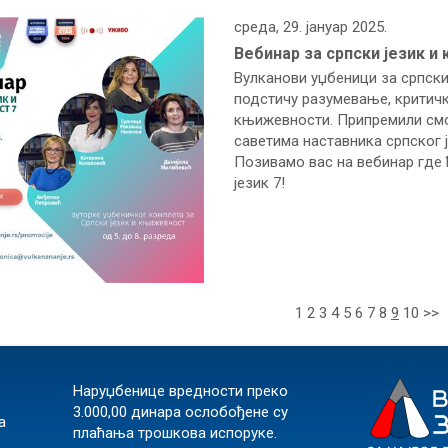
среда, 29. јануар 2025.
Вебинар за српски језик и 
Вулканови уџбеници за српск
подстичу разумевање, критич
књижевности. Припремили смо
саветима наставника српског 
Позивамо вас на вебинар где
језик 7!
1
2
3
4
5
6
7
8
9
10
>>
Наруџбенице вредности преко
3.000,00 динара ослобођене су
а
плаћања трошкова испоруке.