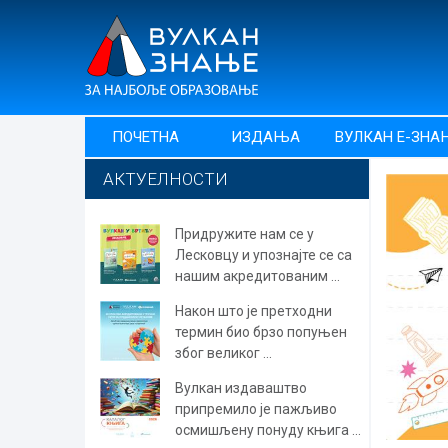
ПОЧЕТНА
ИЗДАЊА
ВУЛКАН Е-ЗНА
АКТУЕЛНОСТИ
Придружите нам се у
Лесковцу и упознајте се са
нашим акредитованим ...
Након што је претходни
термин био брзо попуњен
због великог ...
Вулкан издаваштво
припремило је пажљиво
осмишљену понуду књига ...