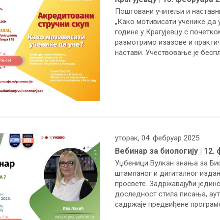
Поштовани учитељи и наставн
„Како мотивисати ученике да у
године у Крагујевцу с почетко
размотримо изазове и практи
настави. Учествовање је беспл
уторак, 04. фебруар 2025.
Вебинар за биологију | 12.
Уџбеници Вулкан знања за Биол
штампаног и дигиталног изда
просвете. Задржавајући јединс
доследност стила писања, аут
садржаје предвиђене програм