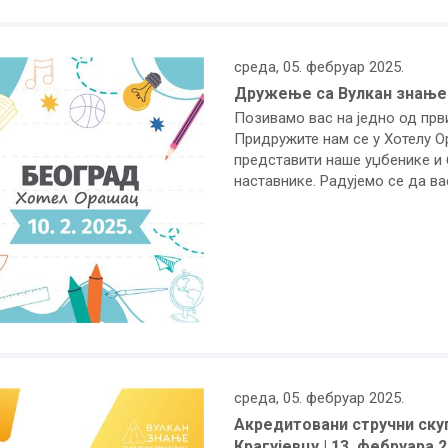
среда, 05. фебруар 2025.
Дружење са Вулкан знањем 
Позивамо вас на једно од прв
Придружите нам се у Хотелу О
представити наше уџбенике и 
наставнике. Радујемо се да в
среда, 05. фебруар 2025.
Акредитовани стручни скуп
Крагујевцу | 13. фебруара 2