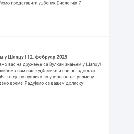
ћемо представити уџбеник Биологија 7.
у Шапцу | 12. фебруар 2025.
амо вас на дружење са Вулкан знањем у Шапцу!
авићемо вам наше уџбенике и све погодности
иће то сјајна прилика за упознавање, размену
дено време. Радујемо се вашем доласку!