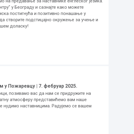
о на предавање за наставнике енглеског језика.
тру" у Београду и сазнајте како можете
ска постигнућа и позитивно понашање у
 да створите подстицајно окружење за учење и
ашем доласку!
 у Пожаревцу | 7. фебруар 2025.
ци, позивамо вас да нам се придружите на
јатну атмосферу представићемо вам наше
је нудимо наставницима. Радујемо се вашем