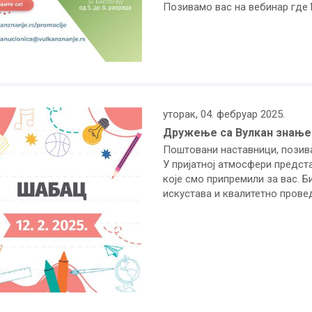
Позивамо вас на вебинар где 
уторак, 04. фебруар 2025.
Дружење са Вулкан знањем 
Поштовани наставници, позив
У пријатној атмосфери предст
које смо припремили за вас. Б
искустава и квалитетно прове