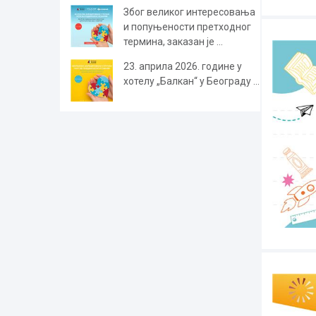
Због великог интересовања
и попуњености претходног
термина, заказан је ...
23. априла 2026. године у
хотелу „Балкан“ у Београду ...