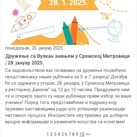
понедељак, 20. јануар 2025.
Дружење са Вулкан знањем у Сремској Митровици
| 28. јануар 2025.
Са задовољством вас позивамо на дружење посвећено
представљању наших уџбеника за 3. и 7. разред! Догађај
ће се одржати у уторак, 28. јануара, у Сремској Митровици,
у ресторану „Бриони“ од 12 до 15 часова. Придружите нам
се и откријте зашто су наши уџбеници прави избор за ваше
ученике! Поред тога, представићемо и подршку коју
пружамо наставницима ради што успешније реализације
наставног процеса. Искористите ову прилику да добијете
вредне информације и размените искуства са колегама!
1
2
3
4
5
6
7
8
9
10
>>