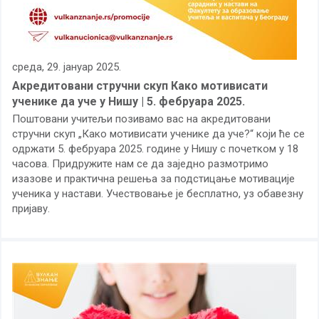
среда, 29. јануар 2025.
Акредитовани стручни скуп Како мотивисати
ученике да уче у Нишу | 5. фебруара 2025.
Поштовани учитељи позивамо вас на акредитовани
стручни скуп „Како мотивисати ученике да уче?“ који ће се
одржати 5. фебруара 2025. године у Нишу с почетком у 18
часова. Придружите нам се да заједно размотримо
изазове и практична решења за подстицање мотивације
ученика у настави. Учествовање је бесплатно, уз обавезну
пријаву.