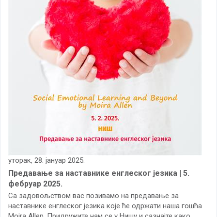
уторак, 28. јануар 2025.
Предавање за наставнике енглеског језика | 5.
фебруар 2025.
Са задовољством вас позивамо на предавање за
наставнике енглеског језика које ће одржати наша гошћа
Moira Allen
. Придружите нам се у Нишу и сазнајте како