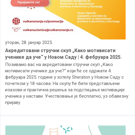
уторак, 28. јануар 2025.
Акредитовани стручни скуп „Како мотивисати
ученике да уче“ у Новом Саду | 4. фебруара 2025.
Позивамо вас на акредитовани стручни скуп „Како
мотивисати ученике да уче?“ који ће се одржати 4.
фебруара 2025. године у хотелу
Sheraton
у Новом Саду с
почетком у 18 часова. На скупу ће бити представљени
изазови и практична решења за подстицање мотивације
ученика у настави. Учествовање је бесплатно, уз обавезну
пријаву.