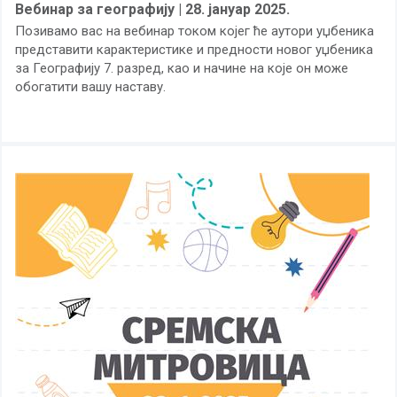
Вебинар за географију | 28. јануар 2025.
Позивамо вас на вебинар током којег ће аутори уџбеника
представити карактеристике и предности новог уџбеника
за Географију 7. разред, као и начине на које он може
обогатити вашу наставу.