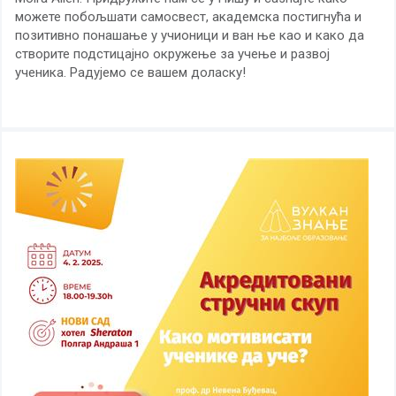
можете побољшати самосвест, академска постигнућа и
позитивно понашање у учионици и ван ње као и како да
створите подстицајно окружење за учење и развој
ученика. Радујемо се вашем доласку!