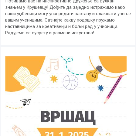
Позивамо вас на инспиративно дружење са Вулкан
знањем у Крушевцу! Дођите да заједно истражимо како
наши уџбеници могу унапредити наставу и олакшати учење
вашим ученицима. Сазнајте какву подршку пружамо
наставницима за креативнији и бољи рад у учионици.
Радујемо се сусрету и размени искустава!