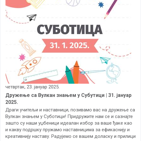
четвртак, 23. јануар 2025.
Дружење са Вулкан знањем у Субутици | 31. јануар
2025.
Драги учитељи и наставници, позивамо вас на дружење са
Вулкан знањем у Суботици! Придружите нам се и сазнајте
зашто су наши уџбеници идеалан избор за ваше ђаке као
и какву подршку пружамо наставницима за ефикаснију и
креативнију наставу. Радујемо се вашем доласку и прилици