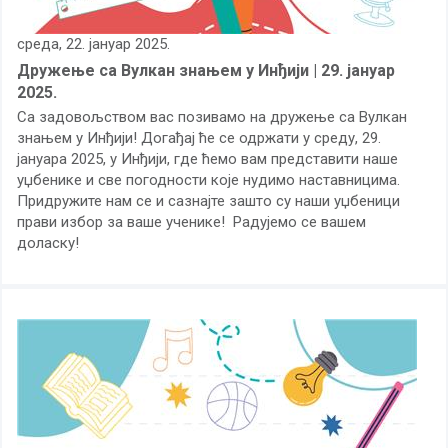
среда, 22. јануар 2025.
Дружење са Вулкан знањем у Инђији | 29. јануар
2025.
Са задовољством вас позивамо на дружење са Вулкан
знањем у Инђији! Догађај ће се одржати у среду, 29.
јануара 2025, у Инђији, где ћемо вам представити наше
уџбенике и све погодности које нудимо наставницима.
Придружите нам се и сазнајте зашто су наши уџбеници
прави избор за ваше ученике! Радујемо се вашем
доласку!