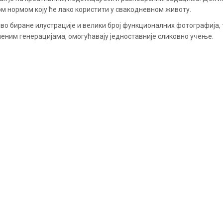
ом нормом коју ће лако користити у свакодневном животу.
о биране илустрације и велики број функционалних фотографија,
еним генерацијама, омогућавају једноставније сликовно учење.