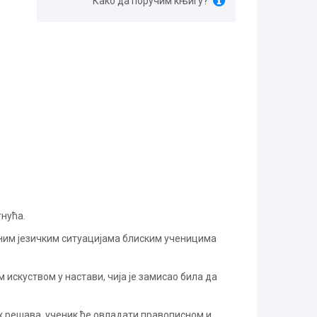
Како да поручим књигу?
гнућа.
вним језичким ситуацијама блиским ученицима
искуством у настави, чија је замисао била да
х решава, ученик ће овладати правописном и