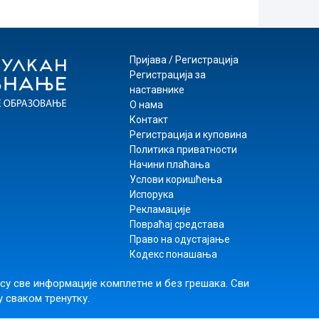
Пријава / Регистрација
Регистрација за
наставнике
О нама
Контакт
Регистрација и куповина
Политика приватности
Начини плаћања
Услови коришћења
Испорука
Рекламације
Повраћај средстава
Право на одустајање
Кодекс понашања
 су све информације комплетне и без грешака. Сви
у сваком тренутку.