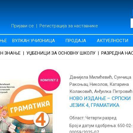
Пријави се
|
Регистрација за наставнике
АЊЕ
ВУЛКАН УЧИОНИЦА
ПРОДАЈА
АКТУЕЛНОСТИ
АН ЗНАЊЕ
|
УЏБЕНИЦИ ЗА ОСНОВНУ ШКОЛУ
|
РАЗРЕДНА НА
Данијела Милићевић, Сунчица
Ракоњац Николов, Катарина
Колаковић, Анђелка Петровић
НОВО ИЗДАЊЕ – СРПСКИ
ЈЕЗИК 4, ГРАМАТИКА
Област:
Четврти разред
Број и датум одобрења:
650-02-
00059/2025-07