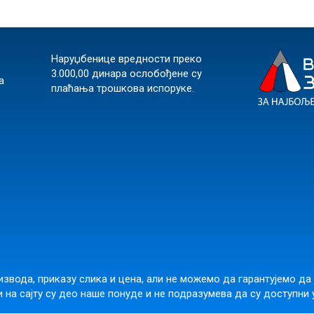
Наруџбенице вредности преко
3.000,00 динара ослобођене су
а
плаћања трошкова испоруке.
звода, приказу слика и цена, али не можемо да гарантујемо да
 на сајту су део наше понуде и не подразумева да су доступни 