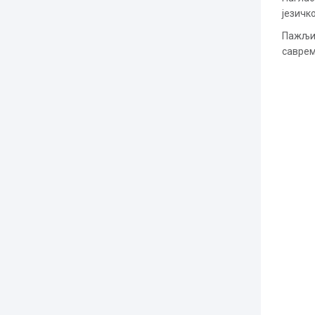
језичк
Пажљив
саврем