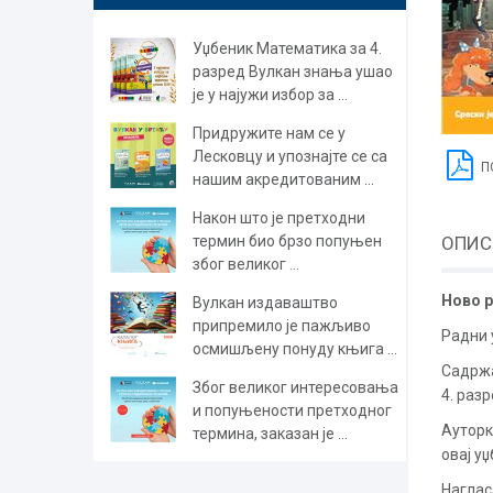
Уџбеник Математика за 4.
разред Вулкан знања ушао
је у најужи избор за ...
Придружите нам се у
Лесковцу и упознајте се са
П
нашим акредитованим ...
Након што је претходни
термин био брзо попуњен
ОПИС
због великог ...
Ново р
Вулкан издаваштво
припремило је пажљиво
Радни 
осмишљену понуду књига ...
Садрж
Због великог интересовања
4. разр
и попуњености претходног
Ауторк
термина, заказан је ...
овај у
Наглас