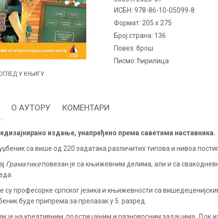
ИСБН:
978-86-10-05099-8
Формат:
205 x 275
Број страна:
136
повез:
брош
Писмо:
ћирилица
ОГЛЕД У КЊИГУ
О АУТОРУ
КОМЕНТАРИ
едизајнирано издање, унапређено према саветима наставника
.
уџбеник са више од 220 задатака различитих типова и нивоа пости
ај
Граматике
повезан је са књижевним делима, али и са свакодне
еда.
е су професорке српског језика и књижевности са вишедеценијским 
џбеник буде припрема за прелазак у 5. разред.
ак је на креативним, подстицајним и разноврсним задацима. Док и