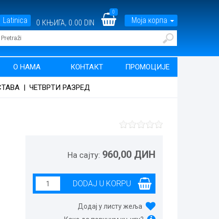
0
Latinica
Моја корпа
0
КЊИГА,
0.00 DIN
О НАМА
КОНТАКТ
ПРОМОЦИЈЕ
СТАВА
|
ЧЕТВРТИ РАЗРЕД
960,00 ДИН
На сајту:
Додај у листу жеља