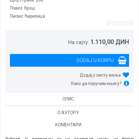
Број страна:
208
повез:
брош
Писмо:
ћирилица
1.110,00 ДИН
На сајту:
Додај у листу жеља
Како да поручим књигу?
ОПИС
О АУТОРУ
КОМЕНТАРИ
Уџбеник је осмишљен да на занимљив начин, уз бројне