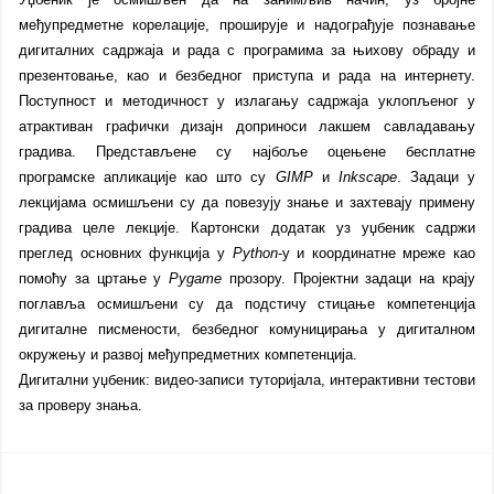
међупредметне корелације, проширује и надограђује познавање
дигиталних садржаја и рада с програмима за њихову обраду и
презентовање, као и безбедног приступа и рада на интернету.
Поступност и методичност у излагању садржаја уклопљеног у
атрактиван графички дизајн доприноси лакшем савладавању
градива. Представљене су најбоље оцењене бесплатне
програмске апликације као што су
GIMP
и
Inkscape
. Задаци у
лекцијама осмишљени су да повезују знање и захтевају примену
градива целе лекције. Картонски додатак уз уџбеник садржи
преглед основних функција у
Python
-у и координатне мреже као
помоћу за цртање у
Pygame
прозору. Пројектни задаци на крају
поглавља осмишљени су да подстичу стицање компетенција
дигиталне писмености, безбедног комуницирања у дигиталном
окружењу и развој међупредметних компетенција.
Дигитални уџбеник:
в
идео-записи туторијала, интерактивни тестови
за проверу знања.