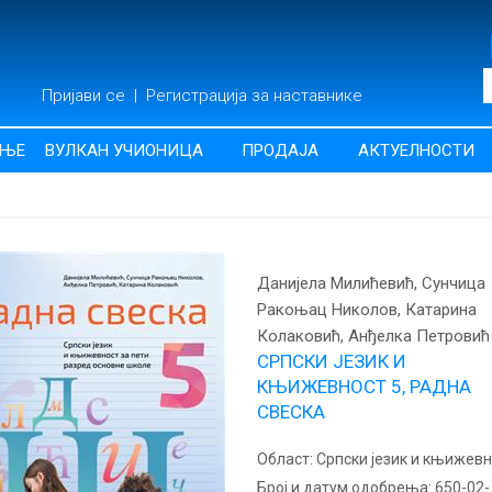
Пријави се
|
Регистрација за наставнике
АЊЕ
ВУЛКАН УЧИОНИЦА
ПРОДАЈА
АКТУЕЛНОСТИ
Данијела Милићевић, Сунчица
Ракоњац Николов, Катарина
Колаковић, Анђелка Петровић
СРПСКИ ЈЕЗИК И
КЊИЖЕВНОСТ 5, РАДНА
СВЕСКА
Област:
Српски језик и књижевн
Број и датум одобрења:
650-02-