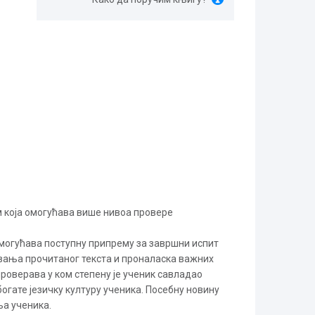
м која омогућава више нивоа провере
омогућава поступну припрему за завршни испит
вања прочитаног текста и проналаска важних
роверава у ком степену је ученик савладао
огате језичку културу ученика. Посебну новину
ња ученика.