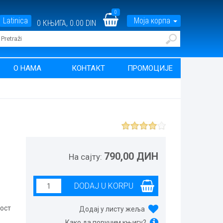
0
Latinica
Моја корпа
0
КЊИГА,
0.00 DIN
О НАМА
КОНТАКТ
ПРОМОЦИЈЕ
790,00 ДИН
На сајту:
ост
Додај у листу жеља
Како да поручим књигу?