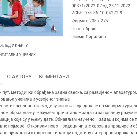
00371/2022-07 од 23.12.2022.
ИСБН:
978-86-10-04271-9
Формат:
205 x 275
повез:
брош
Писмо:
ћирилица
ОГЛЕД У КЊИГУ
ИГИТАЛНИ УЏБЕНИК
О АУТОРУ
КОМЕНТАРИ
и пут, методички обрађена радна свеска, са развијеном апаратуро
овања ученика и усвојеног знања.
уности заснована на моделу питања која долазе на малој матури, 
вном образовању. Разумем прочитано – задаци за проверу разуме
ација које су у њему дате. Обнављам научено – задаци којима се п
не појмове. Откривам ново – задаци чија је сврха да прошире и об
ављају задаци отвореног типа који подстичу литерарно изражава