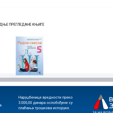
ДЊЕ ПРЕГЛЕДАНЕ КЊИГЕ
Наруџбенице вредности преко
3.000,00 динара ослобођене су
а
плаћања трошкова испоруке.