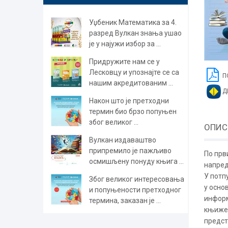
Уџбеник Математика за 4.
разред Вулкан знања ушао
је у најужи избор за ...
Придружите нам се у
Лесковцу и упознајте се са
П
нашим акредитованим ...
Д
Након што је претходни
термин био брзо попуњен
због великог ...
ОПИС
Вулкан издаваштво
припремило је пажљиво
По прв
осмишљену понуду књига ...
напред
У потп
Због великог интересовања
у осно
и попуњености претходног
информ
термина, заказан је ...
књижев
предст