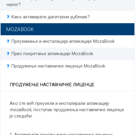
налог?
Како активирати дигитални уџбеник?
MOZABOOK
Преузимање и инсталација апликације
MozaBook
Прво покретање апликације
MozaBook
Продужење наставничке лиценце
MozaBook
ПРОДУЖЕЊЕ НАСТАВНИЧКЕ ЛИЦЕНЦЕ
Ако сте већ преузели и инсталирали апликацију
mozaBook
, поступак продужења наставничке лиценце
је следећи:
1. Активирајте поново вашу наставничку лиценцу.