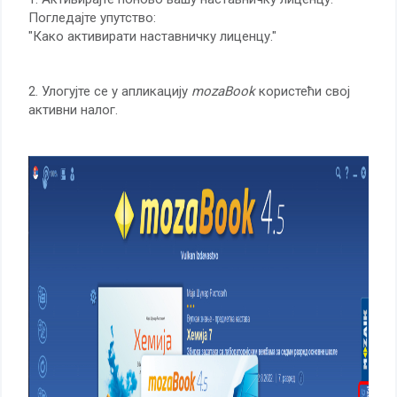
Погледајте упутство:
"Како активирати наставничку лиценцу."
2. Улогујте се у апликацију
mozaBook
користећи свој
активни налог.