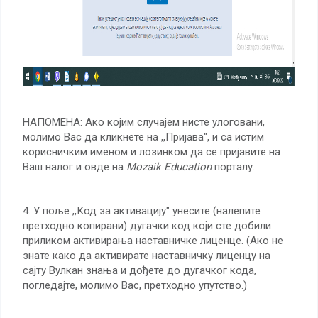
НАПОМЕНА: Ако којим случајем нисте улоговани,
молимо Вас да кликнете на ,,Пријава", и са истим
корисничким именом и лозинком да се пријавите на
Ваш налог и овде на
Mozaik Education
порталу.
4. У поље ,,Код за активацију" унесите (налепите
претходно копирани) дугачки код који сте добили
приликом активирања наставничке лиценце. (Ако не
знате како да активирате наставничку лиценцу на
сајту Вулкан знања и дођете до дугачког кода,
погледајте, молимо Вас, претходно упутство.)