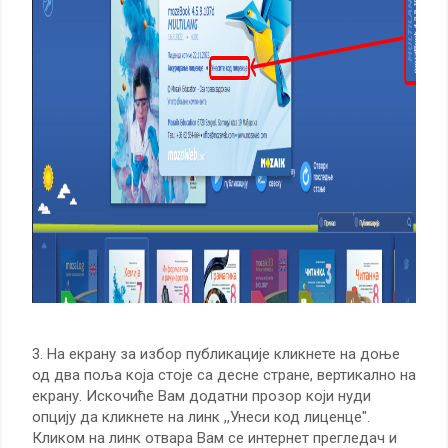
3. На екрану за избор публикације кликнете на доње
од два поља која стоје са десне стране, вертикално на
екрану. Искочиће Вам додатни прозор који нуди
опцију да кликнете на линк ,,Унеси код лиценце".
Кликом на линк отвара Вам се интернет прегледач и