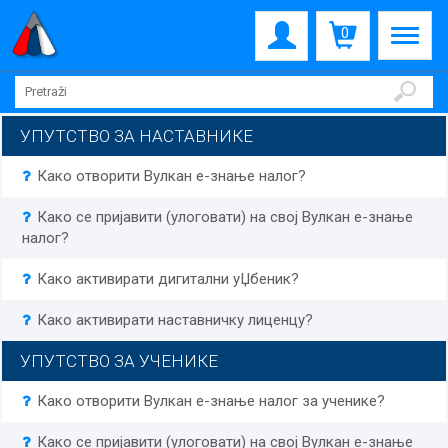
0
УПУТСТВО ЗА НАСТАВНИКЕ
Како отворити Вулкан е-знање налог?
Како се пријавити (улоговати) на свој Вулкан е-знање
налог?
Како активирати дигитални уЏбеник?
Како активирати наставничку лиценцу?
УПУТСТВО ЗА УЧЕНИКЕ
Како отворити Вулкан е-знање налог за ученике?
Како се пријавити (улоговати) на свој Вулкан е-знање