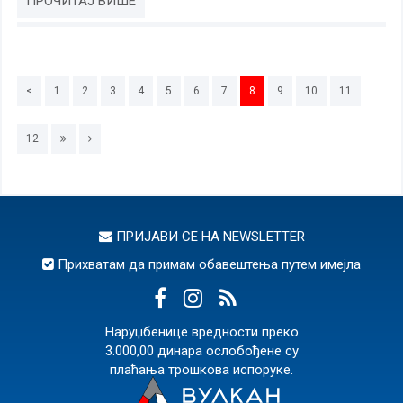
ПРОЧИТАЈ ВИШЕ
<
1
2
3
4
5
6
7
8
9
10
11
12
ПРИЈАВИ СЕ НА
NEWSLETTER
Прихватам да примам обавештења путем имејла
Наруџбенице вредности преко
3.000,00 динара ослобођене су
плаћања трошкова испоруке.