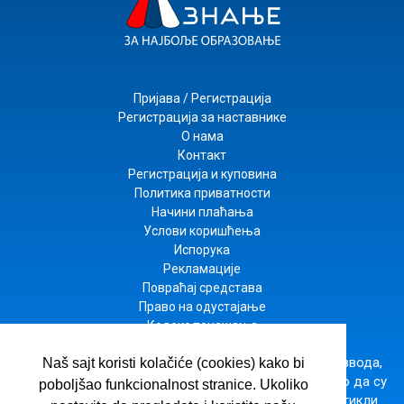
Пријава / Регистрација
Регистрација за наставнике
О нама
Контакт
Регистрација и куповина
Политика приватности
Начини плаћања
Услови коришћења
Испорука
Рекламације
Повраћај средстава
Право на одустајање
Кодекс понашања
Настојимо да будемо што прецизнији у опису производа,
Naš sajt koristi kolačiće (cookies) kako bi
приказу слика и цена, али не можемо да гарантујемо да су
poboljšao funkcionalnost stranice. Ukoliko
све информације комплетне и без грешака. Сви артикли