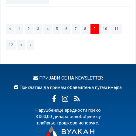
<
1
2
3
4
5
6
7
8
9
10
11
12
ПРИЈАВИ СЕ НА
NEWSLETTER
Прихватам да примам обавештења путем имејла
Наруџбенице вредности преко
3.000,00 динара ослобођене су
плаћања трошкова испоруке.