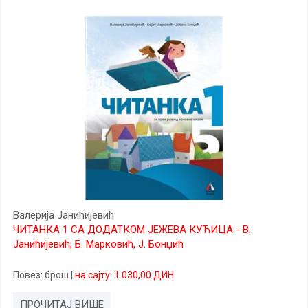
Валерија Јанићијевић
ЧИТАНКА 1 СА ДОДАТКОМ ЈЕЖЕВА КУЋИЦА - В.
Јанићијевић, Б. Марковић, Ј. Бонџић
Повез
: брош
|
на сајту: 1.030,00 ДИН
ПРОЧИТАЈ ВИШЕ