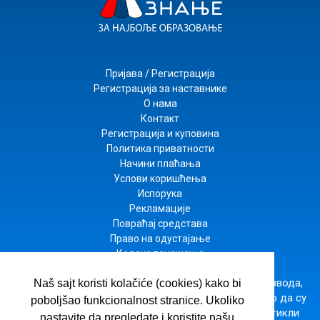
Пријава / Регистрација
Регистрација за наставнике
О нама
Контакт
Регистрација и куповина
Политика приватности
Начини плаћања
Услови коришћења
Испорука
Рекламације
Повраћај средстава
Право на одустајање
Кодекс понашања
Настојимо да будемо што прецизнији у опису производа,
Naš sajt koristi kolačiće (cookies) kako bi
приказу слика и цена, али не можемо да гарантујемо да су
poboljšao funkcionalnost stranice. Ukoliko
све информације комплетне и без грешака. Сви артикли
nastavite da pregledate i koristite našu