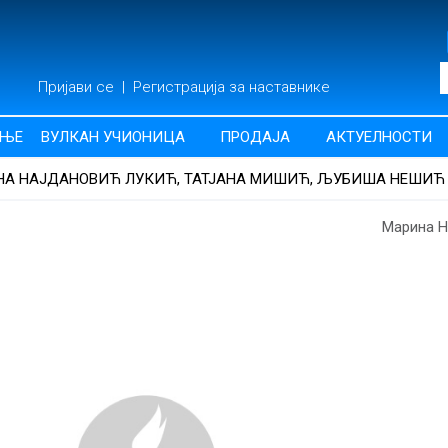
Пријави се
|
Регистрација за наставнике
АЊЕ
ВУЛКАН УЧИОНИЦА
ПРОДАЈА
АКТУЕЛНОСТИ
НА НАЈДАНОВИЋ ЛУКИЋ, ТАТЈАНА МИШИЋ, ЉУБИША НЕШИЋ
Марина Н