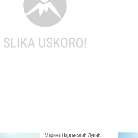
Марина Најдановић Лукић,