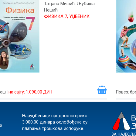
Татјана Мишић, Љубиша
Нешић
ФИЗИКА 7, УЏБЕНИК
рош
|
на сајту: 1.090,00 ДИН
Повез
: б
Наруџбенице вредности преко
3.000,00 динара ослобођене су
а
плаћања трошкова испоруке.