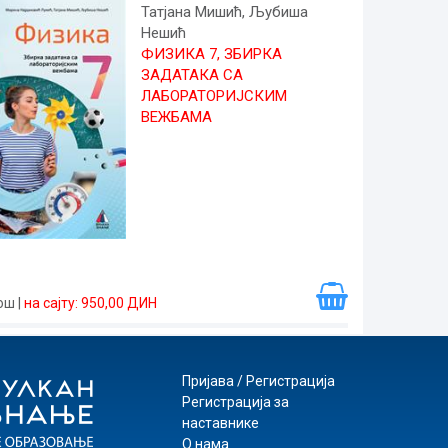
Татјана Мишић, Љубиша
Нешић
ФИЗИКА 7, ЗБИРКА
ЗАДАТАКА СА
ЛАБОРАТОРИЈСКИМ
ВЕЖБАМА
рош
|
на сајту: 950,00 ДИН
Пријава / Регистрација
Регистрација за
наставнике
О нама