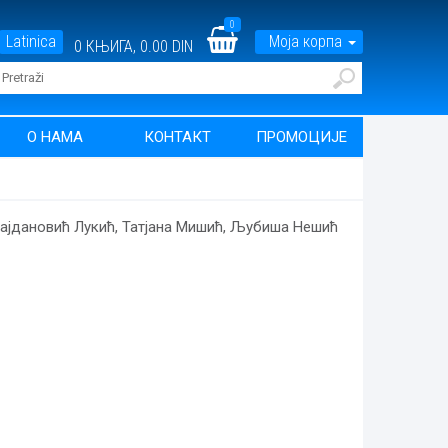
0
Latinica
Моја корпа
0
КЊИГА,
0.00 DIN
О НАМА
КОНТАКТ
ПРОМОЦИЈЕ
ајдановић Лукић
,
Татјана Мишић
,
Љубиша Нешић