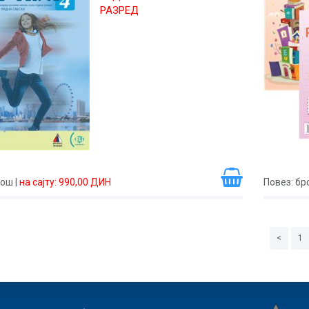
РАЗРЕД
рош
|
на сајту: 990,00 ДИН
Повез
: б
<
1