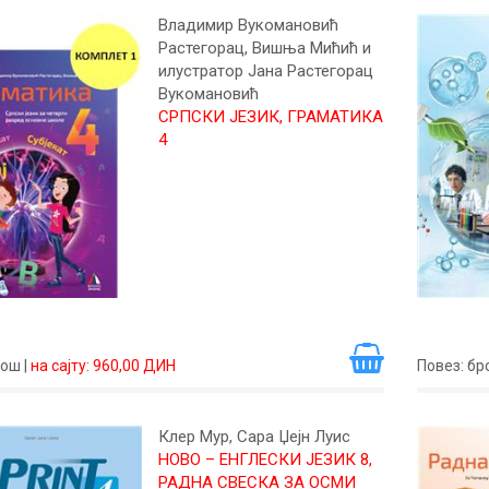
Владимир Вукомановић
Растегорац, Вишња Мићић и
илустратор Јана Растегорац
Вукомановић
СРПСКИ ЈЕЗИК, ГРАМАТИКА
4
рош
|
на сајту: 960,00 ДИН
Повез
: б
Клер Мур, Сара Џејн Луис
НОВО – ЕНГЛЕСКИ ЈЕЗИК 8,
РАДНА СВЕСКА ЗА ОСМИ