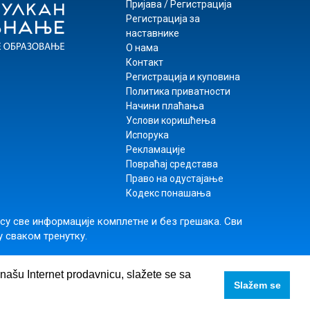
Пријава / Регистрација
Регистрација за
наставнике
О нама
Контакт
Регистрација и куповина
Политика приватности
Начини плаћања
Услови коришћења
Испорука
Рекламације
Повраћај средстава
Право на одустајање
Кодекс понашања
 су све информације комплетне и без грешака. Сви
у сваком тренутку.
rs
,
+381 11 74 56 025
e našu Internet prodavnicu, slažete se sa
Slažem se