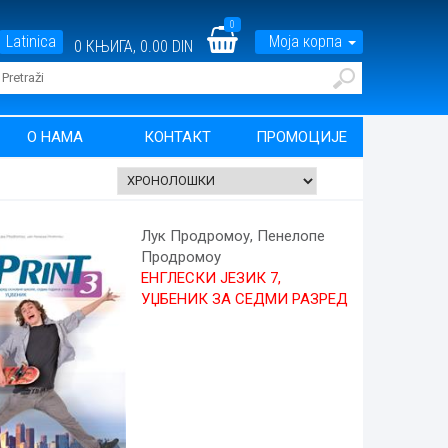
0
Latinica
Моја корпа
0
КЊИГА,
0.00 DIN
О НАМА
КОНТАКТ
ПРОМОЦИЈЕ
Лук Продромоу, Пенелопе
Продромоу
ЕНГЛЕСКИ ЈЕЗИК 7,
УЏБЕНИК ЗА СЕДМИ РАЗРЕД