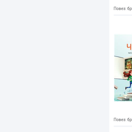
Повез
: б
Повез
: б