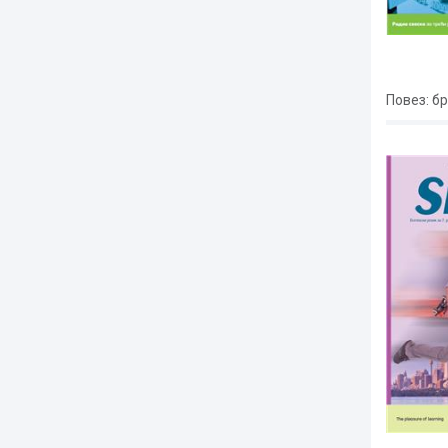
Повез
: б