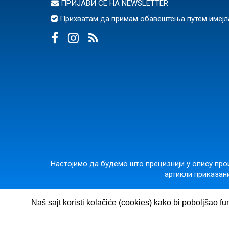
ПРИЈАВИ СЕ НА
NEWSLETTER
Прихватам да примам обавештења путем имејл
Настојимо да будемо што прецизнији у опису прои
артикли приказани
ВУЛКАН ЗНАЊЕ
· Гос
Naš sajt koristi kolačiće (cookies) kako bi poboljšao fu