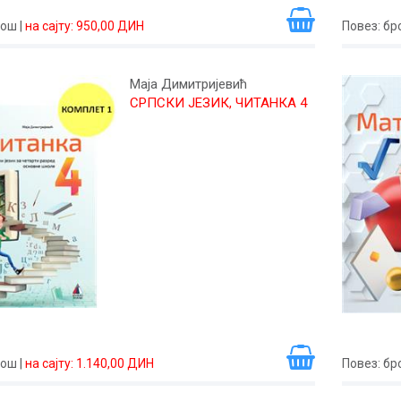
рош
|
на сајту: 950,00 ДИН
Повез
: б
Маја Димитријевић
СРПСКИ ЈЕЗИК, ЧИТАНКА 4
рош
|
на сајту: 1.140,00 ДИН
Повез
: б