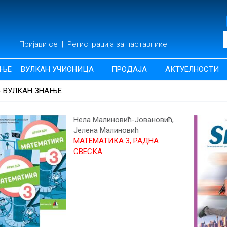
Пријави се
|
Регистрација за наставнике
АЊЕ
ВУЛКАН УЧИОНИЦА
ПРОДАЈА
АКТУЕЛНОСТИ
- ВУЛКАН ЗНАЊЕ
Нела Малиновић-Јовановић,
Јелена Малиновић
МАТЕМАТИКА 3, РАДНА
СВЕСКА