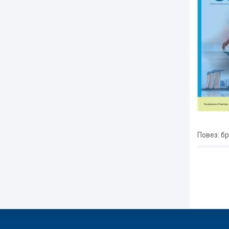
Повез
: б