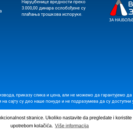
Наруџбенице вредности преко
3.000,00 динара ослобођене су
а
плаћања трошкова испоруке.
звода, приказу слика и цена, али не можемо да гарантујемо да
 на сајту су део наше понуде и не подразумева да су доступни 
подара Вучића 245б, Београд 11000, Србија,
office@vulkanznanje.
nkcionalnost stranice. Ukoliko nastavite da pregledate i koristit
upotrebom kolačića.
Više informacija
©
2026
Вулкан издаваштво д.о.о.
|
Made in
's Hive.
B2B
ee