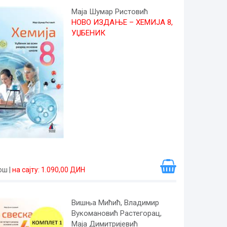
Маја Шумар Ристовић
НОВО ИЗДАЊЕ – ХЕМИЈА 8,
УЏБЕНИК
рош
|
на сајту: 1.090,00 ДИН
Вишња Мићић, Владимир
Вукомановић Растегорац,
Маја Димитријевић