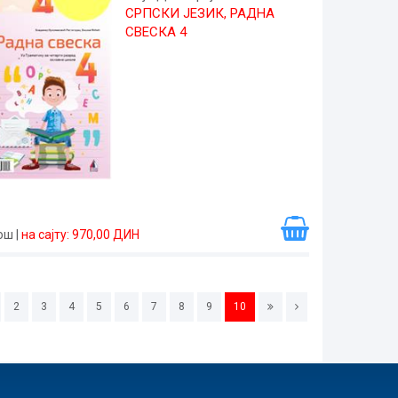
СРПСКИ ЈЕЗИК, РАДНА
СВЕСКА 4
рош
|
на сајту: 970,00 ДИН
2
3
4
5
6
7
8
9
10