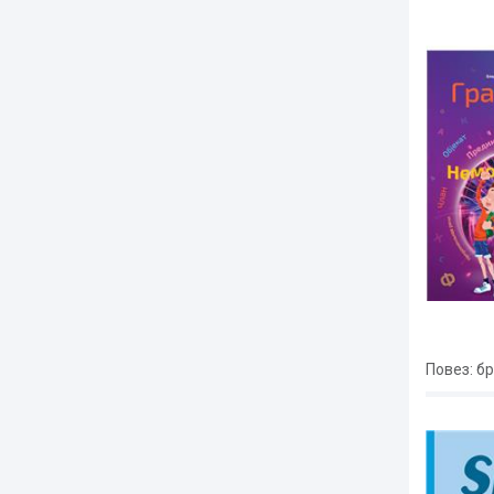
Повез
: б