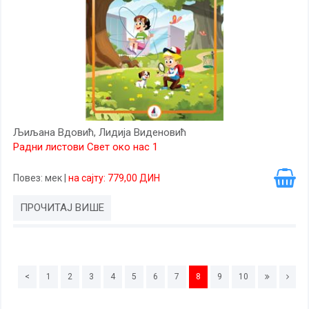
Љиљана Вдовић, Лидија Виденовић
Радни листови Свет око нас 1
Повез
: мек
|
на сајту: 779,00 ДИН
ПРОЧИТАЈ ВИШЕ
<
1
2
3
4
5
6
7
8
9
10