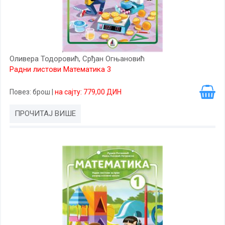
Оливера Тодоровић, Срђан Огњановић
Радни листови Математика 3
Повез
: брош
|
на сајту: 779,00 ДИН
ПРОЧИТАЈ ВИШЕ