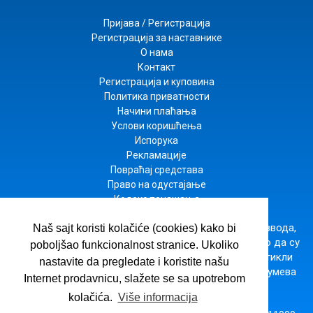
Пријава / Регистрација
Регистрација за наставнике
О нама
Контакт
Регистрација и куповина
Политика приватности
Начини плаћања
Услови коришћења
Испорука
Рекламације
Повраћај средстава
Право на одустајање
Кодекс понашања
Настојимо да будемо што прецизнији у опису производа,
Naš sajt koristi kolačiće (cookies) kako bi
приказу слика и цена, али не можемо да гарантујемо да су
poboljšao funkcionalnost stranice. Ukoliko
све информације комплетне и без грешака. Сви артикли
nastavite da pregledate i koristite našu
приказани на сајту су део наше понуде и не подразумева
Internet prodavnicu, slažete se sa upotrebom
да су доступни у сваком тренутку.
kolačića.
Više informacija