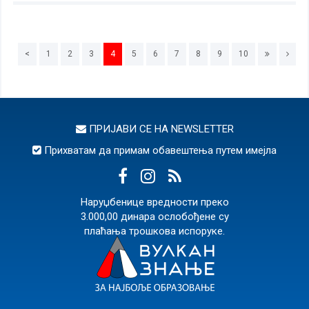
<
1
2
3
4
5
6
7
8
9
10
ПРИЈАВИ СЕ НА
NEWSLETTER
Прихватам да примам обавештења путем имејла
Наруџбенице вредности преко
3.000,00 динара ослобођене су
плаћања трошкова испоруке.