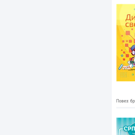
Повез
: б