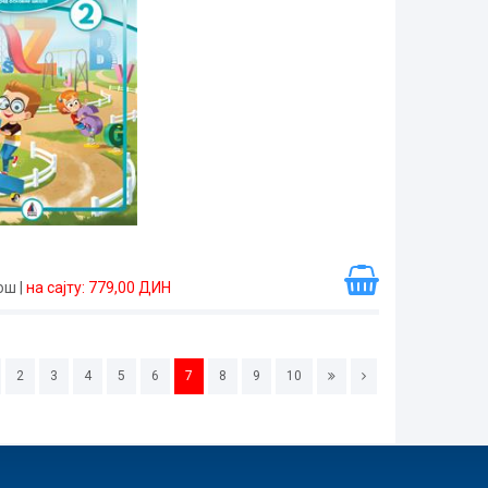
рош
|
на сајту: 779,00 ДИН
2
3
4
5
6
7
8
9
10