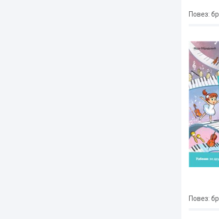
Повез
: б
Повез
: б