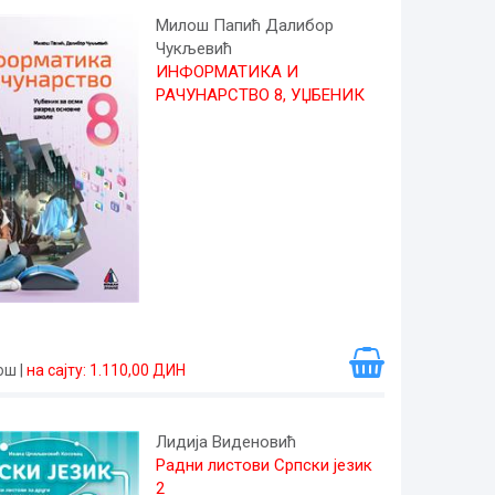
Милош Папић Далибор
Чукљевић
ИНФОРМАТИКА И
РАЧУНАРСТВО 8, УЏБЕНИК
рош
|
на сајту: 1.110,00 ДИН
Лидија Виденовић
Радни листови Српски језик
2