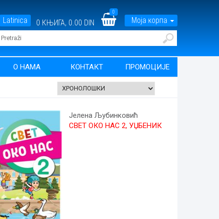
0
Latinica
Моја корпа
0
КЊИГА,
0.00 DIN
О НАМА
КОНТАКТ
ПРОМОЦИЈЕ
Јелена Љубинковић
СВЕТ ОКО НАС 2, УЏБЕНИК