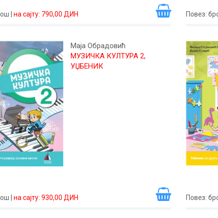
рош
|
на сајту: 790,00 ДИН
Повез
: б
Маја Обрадовић
МУЗИЧКА КУЛТУРА 2,
УЏБЕНИК
рош
|
на сајту: 930,00 ДИН
Повез
: б