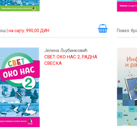
рош
|
на сајту: 990,00 ДИН
Повез
: б
Јелена Љубинковић
СВЕТ ОКО НАС 2, РАДНА
СВЕСКА