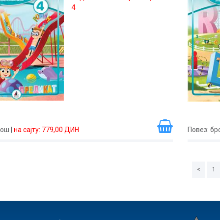
4
рош
|
на сајту: 779,00 ДИН
Повез
: б
<
1