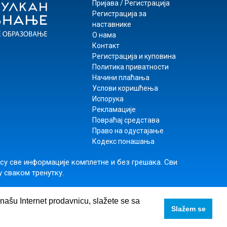
Пријава / Регистрација
Регистрација за
наставнике
О нама
Контакт
Регистрација и куповина
Политика приватности
Начини плаћања
Услови коришћења
Испорука
Рекламације
Повраћај средстава
Право на одустајање
Кодекс понашања
 су све информације комплетне и без грешака. Сви
у сваком тренутку.
rs
,
+381 11 74 56 025
e našu Internet prodavnicu, slažete se sa
Slažem se