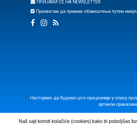
ПРИЈАВИ СЕ НА
NEWSLETTER
Прихватам да примам обавештења путем имејл
Настојимо да будемо што прецизнији у опису прои
артикли приказани
ВУЛКАН ЗНАЊЕ
· Гос
Naš sajt koristi kolačiće (cookies) kako bi poboljšao fu