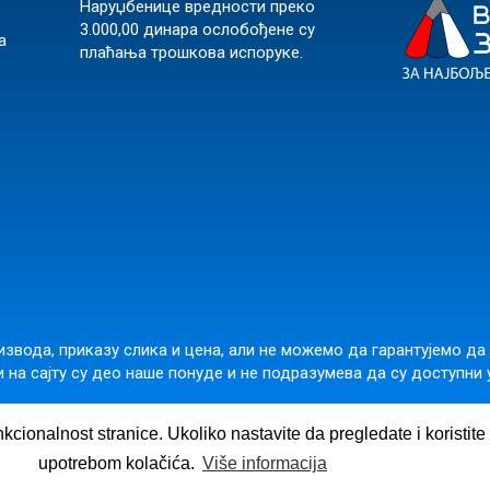
Наруџбенице вредности преко
3.000,00 динара ослобођене су
а
плаћања трошкова испоруке.
звода, приказу слика и цена, али не можемо да гарантујемо да
 на сајту су део наше понуде и не подразумева да су доступни 
подара Вучића 245б, Београд 11000, Србија,
office@vulkanznanje.
nkcionalnost stranice. Ukoliko nastavite da pregledate i koristit
upotrebom kolačića.
Više informacija
©
2026
Вулкан издаваштво д.о.о.
|
Made in
's Hive.
B2B
ee