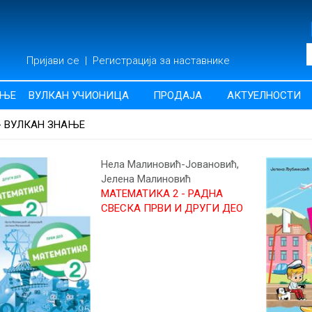
Пријави се
|
Регистрација за наставнике
АЊЕ
ВУЛКАН УЧИОНИЦА
ПРОДАЈА
АКТУЕЛНОСТИ
- ВУЛКАН ЗНАЊЕ
Нела Малиновић-Јовановић,
Јелена Малиновић
МАТЕМАТИКА 2 - РАДНА
СВЕСКА ПРВИ И ДРУГИ ДЕО