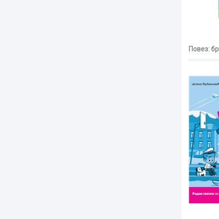
Повез
: б