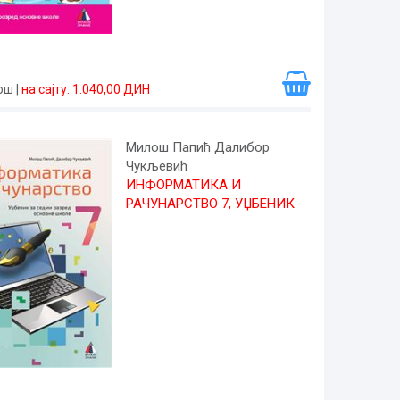
рош
|
на сајту: 1.040,00 ДИН
Милош Папић Далибор
Чукљевић
ИНФОРМАТИКА И
РАЧУНАРСТВО 7, УЏБЕНИК