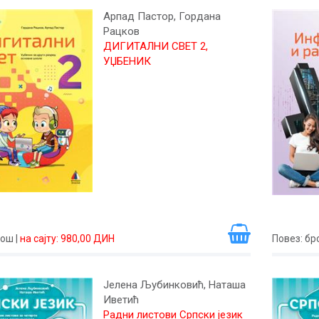
Арпад Пастор, Гордана
Рацков
ДИГИТАЛНИ СВЕТ 2,
УЏБЕНИК
рош
|
на сајту: 980,00 ДИН
Повез
: б
Јелена Љубинковић, Наташа
Иветић
Радни листови Српски језик