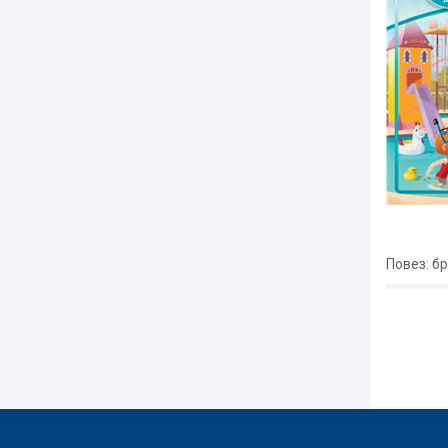
Повез
: б